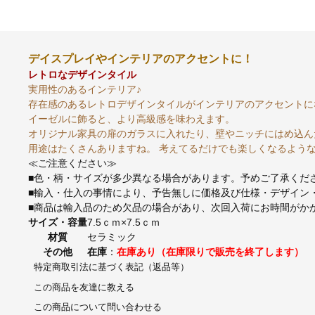
デイスプレイやインテリアのアクセントに！
レトロなデザインタイル
実用性のあるインテリア♪
存在感のあるレトロデザインタイルがインテリアのアクセントに
イーゼルに飾ると、より高級感を味わえます。
オリジナル家具の扉のガラスに入れたり、壁やニッチにはめ込ん
用途はたくさんありますね。 考えてるだけでも楽しくなるよう
≪ご注意ください≫
■色・柄・サイズが多少異なる場合があります。予めご了承くだ
■輸入・仕入の事情により、予告無しに価格及び仕様・デザイン
■商品は輸入品のため欠品の場合があり、次回入荷にお時間がか
サイズ・容量
7.5ｃｍ×7.5ｃｍ
材質
セラミック
その他
在庫
：
在庫あり（在庫限りで販売を終了します）
特定商取引法に基づく表記（返品等）
この商品を友達に教える
この商品について問い合わせる