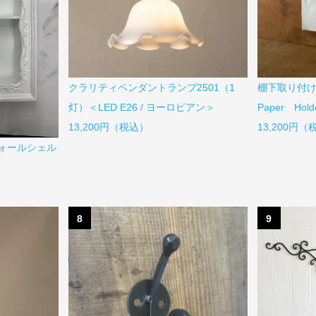
棚下取り付
クラリティペンダントランプ2501（1
Paper Hold
灯）＜LED E26 / ヨーロピアン＞
13,200円
13,200円（税込）
ォールシェル
8
9