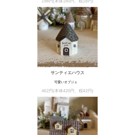
198円(本体180円、税18円)
サンティエハウス
可愛いオブジェ
462円(本体420円、税42円)