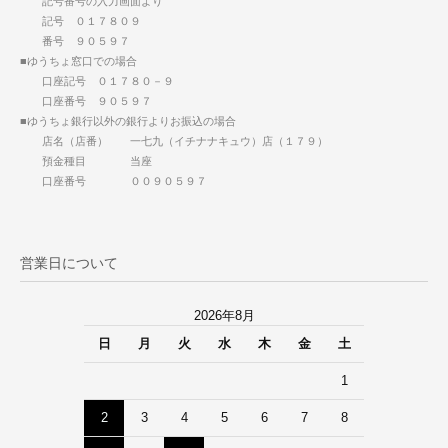
記号番号の入力画面より
記号 ０１７８０９
番号 ９０５９７
■ゆうちょ窓口での場合
口座記号 ０１７８０－９
口座番号 ９０５９７
■ゆうちょ銀行以外の銀行よりお振込の場合
店名（店番） 一七九（イチナナキュウ）店（１７９）
預金種目 当座
口座番号 ００９０５９７
営業日について
2026年8月
日
月
火
水
木
金
土
1
2
3
4
5
6
7
8