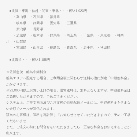
■北陸・東海・信越・関東・東北・・・税込1,023円
・富山県 ・石川県 ・福井県
・岐阜県 ・静岡県 ・愛知県 ・三重県
・新潟県 ・長野県
・茨城県 ・栃木県 ・群馬県 ・埼玉県 ・千葉県 ・東京都 ・神奈
川 ・山梨県
・宮城県 ・山形県 ・福島県 ・青森県 ・岩手県 ・秋田県
■北海道・・・税込1,188円
※佐川急便 離島中継料金
離島エリアへ配送する場合、ご利用金額に関わらず送料の他に別途「中継便料金」
がかかります。
※22,000円以上お買い上げの場合、通常送料は、無料となりますが、中継便料金は
ご負担いただきますので、予めご了承ください。
システム上、ご注文画面及びご注文後の自動配信メールには、中継便料金を含まな
い金額でメールが送信されます。
該当のお客様は、送料を再計算してお知らせさせていただきますので、予めご了承
くださいませ。
また、ご注文の前にお問合せをいただきましたら、正確な料金をお伝えすることが
出来ます。