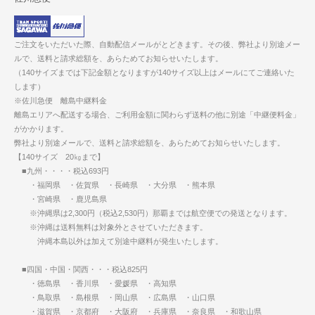
ご注文をいただいた際、自動配信メールがとどきます。その後、弊社より別途メー
ルで、送料と請求総額を、あらためてお知らせいたします。
（140サイズまでは下記金額となりますが140サイズ以上はメールにてご連絡いた
します）
※佐川急便 離島中継料金
離島エリアへ配送する場合、ご利用金額に関わらず送料の他に別途「中継便料金」
がかかります。
弊社より別途メールで、送料と請求総額を、あらためてお知らせいたします。
【140サイズ 20㎏まで】
■九州・・・・税込693円
・福岡県 ・佐賀県 ・長崎県 ・大分県 ・熊本県
・宮崎県 ・鹿児島県
※沖縄県は2,300円（税込2,530円）那覇までは航空便での発送となります。
※沖縄は送料無料は対象外とさせていただきます。
沖縄本島以外は加えて別途中継料が発生いたします。
■四国・中国・関西・・・税込825円
・徳島県 ・香川県 ・愛媛県 ・高知県
・鳥取県 ・島根県 ・岡山県 ・広島県 ・山口県
・滋賀県 ・京都府 ・大阪府 ・兵庫県 ・奈良県 ・和歌山県