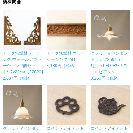
新着商品
チーク無垢材 カービ
チーク無垢材 ウッド
クラリティペンダン
ング ウォールデコレ
ケーシング 2/B
トランプ2504（1
ーション 2個セッ
4,180円（税込）
灯）＜LED E26 / ヨ
ト/17x29cm【52826】
ーロピアン＞
2,887円（税込）
8,250円（税込）
コベントアイアント
コベントアイアント
クラリティペンダン