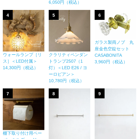
6,050円（税込）
4
5
6
ガラス製両ノブ 丸
座金色空錠セット
ウォールランプ［リ
クラリティペンダン
CASABONITA
ス］＜LED付属＞
トランプ2507（1
3,960円（税込）
14,300円（税込）
灯）＜LED E26 / ヨ
ーロピアン＞
10,780円（税込）
7
8
9
棚下取り付け用ペー