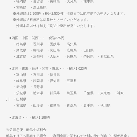
・福岡県 ・佐賀県 ・長崎県 ・大分県 ・熊本県
・宮崎県 ・鹿児島県
※沖縄県は2,300円（税込2,530円）那覇までは航空便での発送となります。
※沖縄は送料無料は対象外とさせていただきます。
沖縄本島以外は加えて別途中継料が発生いたします。
■四国・中国・関西・・・税込825円
・徳島県 ・香川県 ・愛媛県 ・高知県
・鳥取県 ・島根県 ・岡山県 ・広島県 ・山口県
・滋賀県 ・京都府 ・大阪府 ・兵庫県 ・奈良県 ・和歌山県
■北陸・東海・信越・関東・東北・・・税込1,023円
・富山県 ・石川県 ・福井県
・岐阜県 ・静岡県 ・愛知県 ・三重県
・新潟県 ・長野県
・茨城県 ・栃木県 ・群馬県 ・埼玉県 ・千葉県 ・東京都 ・神奈
川 ・山梨県
・宮城県 ・山形県 ・福島県 ・青森県 ・岩手県 ・秋田県
■北海道・・・税込1,188円
※佐川急便 離島中継料金
離島エリアへ配送する場合、ご利用金額に関わらず送料の他に別途「中継便料金」