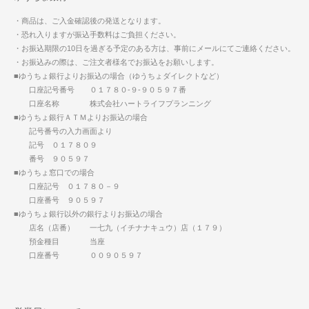
・商品は、ご入金確認後の発送となります。
・恐れ入りますが振込手数料はご負担ください。
・お振込期限の10日を過ぎる予定のある方は、事前にメールにてご連絡ください。
・お振込みの際は、ご注文者様名でお振込をお願いします。
■ゆうちょ銀行よりお振込の場合（ゆうちょダイレクトなど）
口座記号番号 ０１７８０-９-９０５９７番
口座名称 株式会社ハートライフプランニング
■ゆうちょ銀行ＡＴＭよりお振込の場合
記号番号の入力画面より
記号 ０１７８０９
番号 ９０５９７
■ゆうちょ窓口での場合
口座記号 ０１７８０－９
口座番号 ９０５９７
■ゆうちょ銀行以外の銀行よりお振込の場合
店名（店番） 一七九（イチナナキュウ）店（１７９）
預金種目 当座
口座番号 ００９０５９７