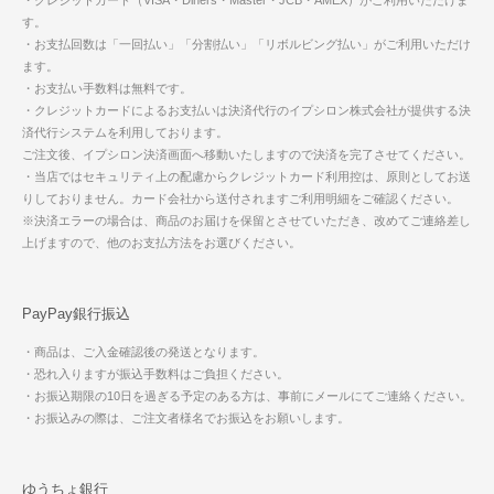
す。
・お支払回数は「一回払い」「分割払い」「リボルビング払い」がご利用いただけ
ます。
・お支払い手数料は無料です。
・クレジットカードによるお支払いは決済代行のイプシロン株式会社が提供する決
済代行システムを利用しております。
ご注文後、イプシロン決済画面へ移動いたしますので決済を完了させてください。
・当店ではセキュリティ上の配慮からクレジットカード利用控は、原則としてお送
りしておりません。カード会社から送付されますご利用明細をご確認ください。
※決済エラーの場合は、商品のお届けを保留とさせていただき、改めてご連絡差し
上げますので、他のお支払方法をお選びください。
PayPay銀行振込
・商品は、ご入金確認後の発送となります。
・恐れ入りますが振込手数料はご負担ください。
・お振込期限の10日を過ぎる予定のある方は、事前にメールにてご連絡ください。
・お振込みの際は、ご注文者様名でお振込をお願いします。
ゆうちょ銀行