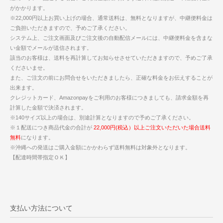
がかかります。
※22,000円以上お買い上げの場合、通常送料は、無料となりますが、中継便料金は
ご負担いただきますので、予めご了承ください。
システム上、ご注文画面及びご注文後の自動配信メールには、中継便料金を含まな
い金額でメールが送信されます。
該当のお客様は、送料を再計算してお知らせさせていただきますので、予めご了承
くださいませ。
また、ご注文の前にお問合せをいただきましたら、正確な料金をお伝えすることが
出来ます。
クレジットカード、Amazonpayをご利用のお客様につきましても、請求金額を再
計算した金額で決済されます。
※140サイズ以上の場合は、別途計算となりますので予めご了承ください。
※１配送につき商品代金の合計が
22,000円(税込）以上ご注文いただいた場合送料
無料
になります。
※沖縄への発送はご購入金額にかかわらず送料無料は対象外となります。
【配達時間帯指定ＯＫ】
支払い方法について