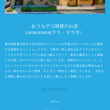
おうちデコ雑貨のお店
Larasaraca(ララ・サラサ）
鹿児島県鹿児島市で注文住宅やリフォームを手掛けるエールホームが運営
する雑貨のネットショップです。工事中に壁に埋め込むアイアンやステン
ドグラスや手づくりドアに似合う輸入ドアノブ、家具や建具をぐっと素敵
にする取っ手やツマミなど取り揃えています。簡単DIYパーツとして、ト
イレットペーパーホルダーやスイッチカバーなどのお家を彩る商品もあり
ます♪ 時計やキッチン雑貨、サニタリー用品もご用意しています。 大好き
な雑貨に囲まれてわくわくする楽しい暮らしをご提案いたします。
MORE INFO
ホーム