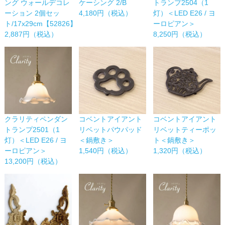
ング ウォールデコレ
ケーシング 2/B
トランプ2504（1
ーション 2個セッ
4,180円（税込）
灯）＜LED E26 / ヨ
ト/17x29cm【52826】
ーロピアン＞
2,887円（税込）
8,250円（税込）
コベントアイアント
コベントアイアント
クラリティペンダン
リベットパウパッド
リベットティーポッ
トランプ2501（1
＜鍋敷き＞
ト＜鍋敷き＞
灯）＜LED E26 / ヨ
1,540円（税込）
1,320円（税込）
ーロピアン＞
13,200円（税込）