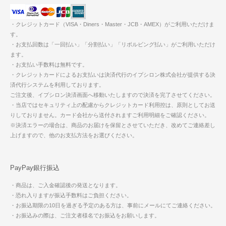
・クレジットカード（VISA・Diners・Master・JCB・AMEX）がご利用いただけま
す。
・お支払回数は「一回払い」「分割払い」「リボルビング払い」がご利用いただけ
ます。
・お支払い手数料は無料です。
・クレジットカードによるお支払いは決済代行のイプシロン株式会社が提供する決
済代行システムを利用しております。
ご注文後、イプシロン決済画面へ移動いたしますので決済を完了させてください。
・当店ではセキュリティ上の配慮からクレジットカード利用控は、原則としてお送
りしておりません。カード会社から送付されますご利用明細をご確認ください。
※決済エラーの場合は、商品のお届けを保留とさせていただき、改めてご連絡差し
上げますので、他のお支払方法をお選びください。
PayPay銀行振込
・商品は、ご入金確認後の発送となります。
・恐れ入りますが振込手数料はご負担ください。
・お振込期限の10日を過ぎる予定のある方は、事前にメールにてご連絡ください。
・お振込みの際は、ご注文者様名でお振込をお願いします。