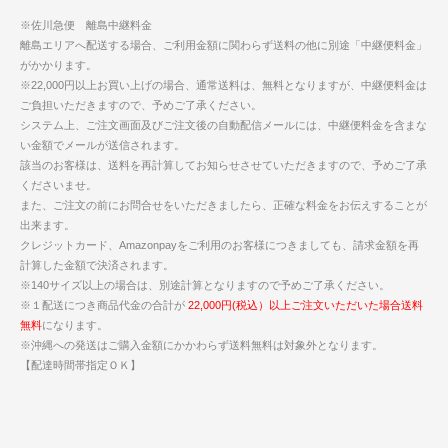
※佐川急便 離島中継料金
離島エリアへ配送する場合、ご利用金額に関わらず送料の他に別途「中継便料金」
がかかります。
※22,000円以上お買い上げの場合、通常送料は、無料となりますが、中継便料金は
ご負担いただきますので、予めご了承ください。
システム上、ご注文画面及びご注文後の自動配信メールには、中継便料金を含まな
い金額でメールが送信されます。
該当のお客様は、送料を再計算してお知らせさせていただきますので、予めご了承
くださいませ。
また、ご注文の前にお問合せをいただきましたら、正確な料金をお伝えすることが
出来ます。
クレジットカード、Amazonpayをご利用のお客様につきましても、請求金額を再
計算した金額で決済されます。
※140サイズ以上の場合は、別途計算となりますので予めご了承ください。
※１配送につき商品代金の合計が
22,000円(税込）以上ご注文いただいた場合送料
無料
になります。
※沖縄への発送はご購入金額にかかわらず送料無料は対象外となります。
【配達時間帯指定ＯＫ】