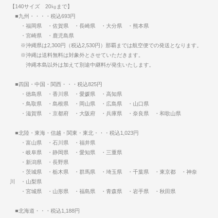
【140サイズ 20㎏まで】
■九州・・・・税込693円
・福岡県 ・佐賀県 ・長崎県 ・大分県 ・熊本県
・宮崎県 ・鹿児島県
※沖縄県は2,300円（税込2,530円）那覇までは航空便での発送となります。
※沖縄は送料無料は対象外とさせていただきます。
沖縄本島以外は加えて別途中継料が発生いたします。
■四国・中国・関西・・・税込825円
・徳島県 ・香川県 ・愛媛県 ・高知県
・鳥取県 ・島根県 ・岡山県 ・広島県 ・山口県
・滋賀県 ・京都府 ・大阪府 ・兵庫県 ・奈良県 ・和歌山県
■北陸・東海・信越・関東・東北・・・税込1,023円
・富山県 ・石川県 ・福井県
・岐阜県 ・静岡県 ・愛知県 ・三重県
・新潟県 ・長野県
・茨城県 ・栃木県 ・群馬県 ・埼玉県 ・千葉県 ・東京都 ・神奈
川 ・山梨県
・宮城県 ・山形県 ・福島県 ・青森県 ・岩手県 ・秋田県
■北海道・・・税込1,188円