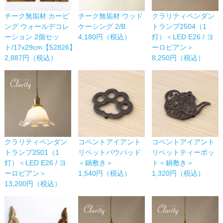
チーク無垢材 カービ
チーク無垢材 ウッド
クラリティペンダン
ング ウォールデコレ
ケーシング 2/B
トランプ2504（1
ーション 2個セッ
4,180円（税込）
灯）＜LED E26 / ヨ
ト/17x29cm【52826】
ーロピアン＞
2,887円（税込）
8,250円（税込）
コベントアイアント
コベントアイアント
クラリティペンダン
リベットパウパッド
リベットティーポッ
トランプ2501（1
＜鍋敷き＞
ト＜鍋敷き＞
灯）＜LED E26 / ヨ
1,540円（税込）
1,320円（税込）
ーロピアン＞
13,200円（税込）