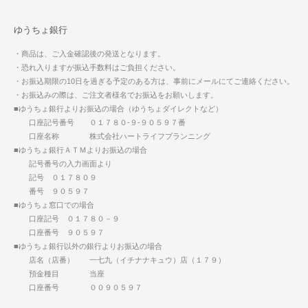
ゆうちょ銀行
・商品は、ご入金確認後の発送となります。
・恐れ入りますが振込手数料はご負担ください。
・お振込期限の10日を過ぎる予定のある方は、事前にメールにてご連絡ください。
・お振込みの際は、ご注文者様名でお振込をお願いします。
■ゆうちょ銀行よりお振込の場合（ゆうちょダイレクトなど）
口座記号番号 ０１７８０-９-９０５９７番
口座名称 株式会社ハートライフプランニング
■ゆうちょ銀行ＡＴＭよりお振込の場合
記号番号の入力画面より
記号 ０１７８０９
番号 ９０５９７
■ゆうちょ窓口での場合
口座記号 ０１７８０－９
口座番号 ９０５９７
■ゆうちょ銀行以外の銀行よりお振込の場合
店名（店番） 一七九（イチナナキュウ）店（１７９）
預金種目 当座
口座番号 ００９０５９７