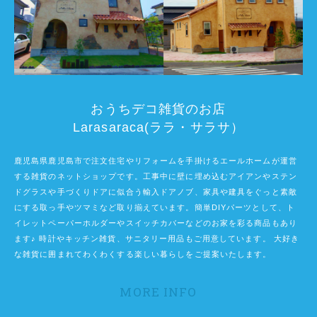
おうちデコ雑貨のお店
Larasaraca(ララ・サラサ）
鹿児島県鹿児島市で注文住宅やリフォームを手掛けるエールホームが運営
する雑貨のネットショップです。工事中に壁に埋め込むアイアンやステン
ドグラスや手づくりドアに似合う輸入ドアノブ、家具や建具をぐっと素敵
にする取っ手やツマミなど取り揃えています。簡単DIYパーツとして、ト
イレットペーパーホルダーやスイッチカバーなどのお家を彩る商品もあり
ます♪ 時計やキッチン雑貨、サニタリー用品もご用意しています。 大好き
な雑貨に囲まれてわくわくする楽しい暮らしをご提案いたします。
MORE INFO