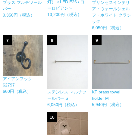
灯）＜LED E26 / ヨ
ブラス マルチツール
プリンセスインテリ
ーロピアン＞
バー L
ア・ウォールシェル
13,200円（税込）
9,350円（税込）
フ・ホワイト クラシ
ック
6,050円（税込）
7
8
9
アイアンフック
62797
660円（税込）
ステンレス マルチツ
KT brass towel
ールバー S
holder M
6,050円（税込）
5,940円（税込）
10