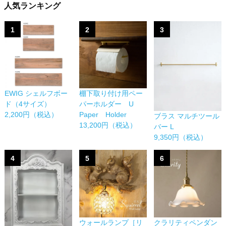
人気ランキング
1
2
3
EWIG シェルフボー
棚下取り付け用ペー
ド（4サイズ）
パーホルダー U
2,200円（税込）
Paper Holder
ブラス マルチツール
13,200円（税込）
バー L
9,350円（税込）
4
5
6
ウォールランプ［リ
クラリティペンダン