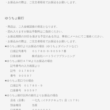
・お振込みの際は、ご注文者様名でお振込をお願いします。
ゆうちょ銀行
・商品は、ご入金確認後の発送となります。
・恐れ入りますが振込手数料はご負担ください。
・お振込期限の10日を過ぎる予定のある方は、事前にメールにてご連絡ください。
・お振込みの際は、ご注文者様名でお振込をお願いします。
■ゆうちょ銀行よりお振込の場合（ゆうちょダイレクトなど）
口座記号番号 ０１７８０-９-９０５９７番
口座名称 株式会社ハートライフプランニング
■ゆうちょ銀行ＡＴＭよりお振込の場合
記号番号の入力画面より
記号 ０１７８０９
番号 ９０５９７
■ゆうちょ窓口での場合
口座記号 ０１７８０－９
口座番号 ９０５９７
■ゆうちょ銀行以外の銀行よりお振込の場合
店名（店番） 一七九（イチナナキュウ）店（１７９）
預金種目 当座
口座番号 ００９０５９７