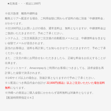
■北海道・・・税込1,188円
※佐川急便 離島中継料金
離島エリアへ配送する場合、ご利用金額に関わらず送料の他に別途「中継便料金」
がかかります。
※22,000円以上お買い上げの場合、通常送料は、無料となりますが、中継便料金は
ご負担いただきますので、予めご了承ください。
システム上、ご注文画面及びご注文後の自動配信メールには、中継便料金を含まな
い金額でメールが送信されます。
該当のお客様は、送料を再計算してお知らせさせていただきますので、予めご了承
くださいませ。
また、ご注文の前にお問合せをいただきましたら、正確な料金をお伝えすることが
出来ます。
クレジットカード、Amazonpayをご利用のお客様につきましても、請求金額を再
計算した金額で決済されます。
※140サイズ以上の場合は、別途計算となりますので予めご了承ください。
※１配送につき商品代金の合計が
22,000円(税込）以上ご注文いただいた場合送料
無料
になります。
※沖縄への発送はご購入金額にかかわらず送料無料は対象外となります。
【配達時間帯指定ＯＫ】