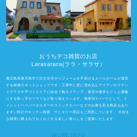
おうちデコ雑貨のお店
Larasaraca(ララ・サラサ）
鹿児島県鹿児島市で注文住宅やリフォームを手掛けるエールホームが運営
する雑貨のネットショップです。工事中に壁に埋め込むアイアンやステン
ドグラスや手づくりドアに似合う輸入ドアノブ、家具や建具をぐっと素敵
にする取っ手やツマミなど取り揃えています。簡単DIYパーツとして、ト
イレットペーパーホルダーやスイッチカバーなどのお家を彩る商品もあり
ます♪ 時計やキッチン雑貨、サニタリー用品もご用意しています。 大好き
な雑貨に囲まれてわくわくする楽しい暮らしをご提案いたします。
MORE INFO