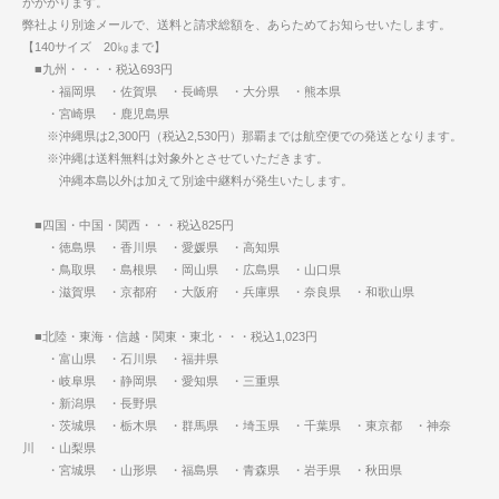
がかかります。
弊社より別途メールで、送料と請求総額を、あらためてお知らせいたします。
【140サイズ 20㎏まで】
■九州・・・・税込693円
・福岡県 ・佐賀県 ・長崎県 ・大分県 ・熊本県
・宮崎県 ・鹿児島県
※沖縄県は2,300円（税込2,530円）那覇までは航空便での発送となります。
※沖縄は送料無料は対象外とさせていただきます。
沖縄本島以外は加えて別途中継料が発生いたします。
■四国・中国・関西・・・税込825円
・徳島県 ・香川県 ・愛媛県 ・高知県
・鳥取県 ・島根県 ・岡山県 ・広島県 ・山口県
・滋賀県 ・京都府 ・大阪府 ・兵庫県 ・奈良県 ・和歌山県
■北陸・東海・信越・関東・東北・・・税込1,023円
・富山県 ・石川県 ・福井県
・岐阜県 ・静岡県 ・愛知県 ・三重県
・新潟県 ・長野県
・茨城県 ・栃木県 ・群馬県 ・埼玉県 ・千葉県 ・東京都 ・神奈
川 ・山梨県
・宮城県 ・山形県 ・福島県 ・青森県 ・岩手県 ・秋田県