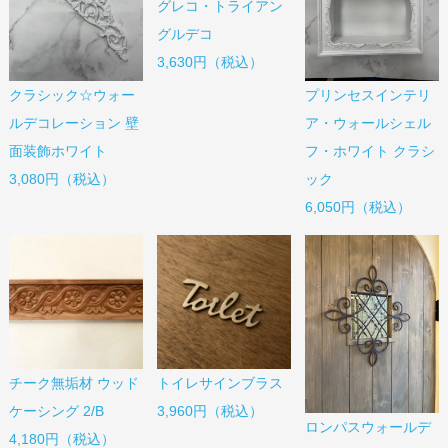
グレコ・トライアン
グルデコ
3,630円（税込）
クラシック☆ウォー
プリンセスインテリ
ルデコレーション 壁
ア・ウォールシェル
面装飾ホワイト
フ・ホワイト クラシ
3,080円（税込）
ック
6,050円（税込）
チーク無垢材 ウッド
トイレサインブラス
ケーシング 2/B
3,960円（税込）
ロンパスウォールデ
4,180円（税込）