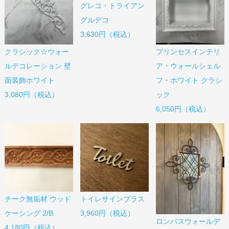
グレコ・トライアン
グルデコ
3,630円（税込）
クラシック☆ウォー
プリンセスインテリ
ルデコレーション 壁
ア・ウォールシェル
面装飾ホワイト
フ・ホワイト クラシ
3,080円（税込）
ック
6,050円（税込）
チーク無垢材 ウッド
トイレサインブラス
ケーシング 2/B
3,960円（税込）
ロンパスウォールデ
4,180円（税込）