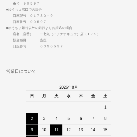
番号 ９０５９７
■ゆうちょ窓口での場合
口座記号 ０１７８０－９
口座番号 ９０５９７
■ゆうちょ銀行以外の銀行よりお振込の場合
店名（店番） 一七九（イチナナキュウ）店（１７９）
預金種目 当座
口座番号 ００９０５９７
営業日について
2026年8月
日
月
火
水
木
金
土
1
2
3
4
5
6
7
8
9
10
11
12
13
14
15