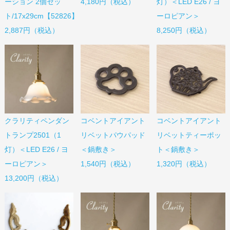
ーション 2個セッ
4,180円（税込）
灯）＜LED E26 / ヨ
ト/17x29cm【52826】
ーロピアン＞
2,887円（税込）
8,250円（税込）
コベントアイアント
コベントアイアント
クラリティペンダン
リベットパウパッド
リベットティーポッ
トランプ2501（1
＜鍋敷き＞
ト＜鍋敷き＞
灯）＜LED E26 / ヨ
1,540円（税込）
1,320円（税込）
ーロピアン＞
13,200円（税込）