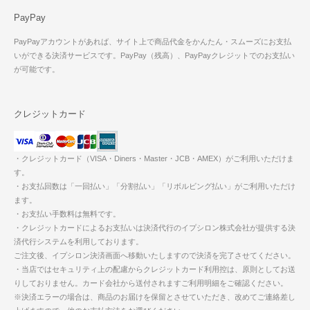
PayPay
PayPayアカウントがあれば、サイト上で商品代金をかんたん・スムーズにお支払
いができる決済サービスです。PayPay（残高）、PayPayクレジットでのお支払い
が可能です。
クレジットカード
・クレジットカード（VISA・Diners・Master・JCB・AMEX）がご利用いただけま
す。
・お支払回数は「一回払い」「分割払い」「リボルビング払い」がご利用いただけ
ます。
・お支払い手数料は無料です。
・クレジットカードによるお支払いは決済代行のイプシロン株式会社が提供する決
済代行システムを利用しております。
ご注文後、イプシロン決済画面へ移動いたしますので決済を完了させてください。
・当店ではセキュリティ上の配慮からクレジットカード利用控は、原則としてお送
りしておりません。カード会社から送付されますご利用明細をご確認ください。
※決済エラーの場合は、商品のお届けを保留とさせていただき、改めてご連絡差し