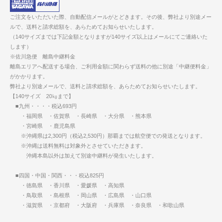
ご注文をいただいた際、自動配信メールがとどきます。その後、弊社より別途メー
ルで、送料と請求総額を、あらためてお知らせいたします。
（140サイズまでは下記金額となりますが140サイズ以上はメールにてご連絡いた
します）
※佐川急便 離島中継料金
離島エリアへ配送する場合、ご利用金額に関わらず送料の他に別途「中継便料金」
がかかります。
弊社より別途メールで、送料と請求総額を、あらためてお知らせいたします。
【140サイズ 20㎏まで】
■九州・・・・税込693円
・福岡県 ・佐賀県 ・長崎県 ・大分県 ・熊本県
・宮崎県 ・鹿児島県
※沖縄県は2,300円（税込2,530円）那覇までは航空便での発送となります。
※沖縄は送料無料は対象外とさせていただきます。
沖縄本島以外は加えて別途中継料が発生いたします。
■四国・中国・関西・・・税込825円
・徳島県 ・香川県 ・愛媛県 ・高知県
・鳥取県 ・島根県 ・岡山県 ・広島県 ・山口県
・滋賀県 ・京都府 ・大阪府 ・兵庫県 ・奈良県 ・和歌山県