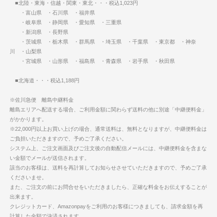
■北陸・東海・信越・関東・東北・・・税込1,023円
・富山県 ・石川県 ・福井県
・岐阜県 ・静岡県 ・愛知県 ・三重県
・新潟県 ・長野県
・茨城県 ・栃木県 ・群馬県 ・埼玉県 ・千葉県 ・東京都 ・神奈
川 ・山梨県
・宮城県 ・山形県 ・福島県 ・青森県 ・岩手県 ・秋田県
■北海道・・・税込1,188円
※佐川急便 離島中継料金
離島エリアへ配送する場合、ご利用金額に関わらず送料の他に別途「中継便料金」
がかかります。
※22,000円以上お買い上げの場合、通常送料は、無料となりますが、中継便料金は
ご負担いただきますので、予めご了承ください。
システム上、ご注文画面及びご注文後の自動配信メールには、中継便料金を含まな
い金額でメールが送信されます。
該当のお客様は、送料を再計算してお知らせさせていただきますので、予めご了承
くださいませ。
また、ご注文の前にお問合せをいただきましたら、正確な料金をお伝えすることが
出来ます。
クレジットカード、Amazonpayをご利用のお客様につきましても、請求金額を再
計算した金額で決済されます。