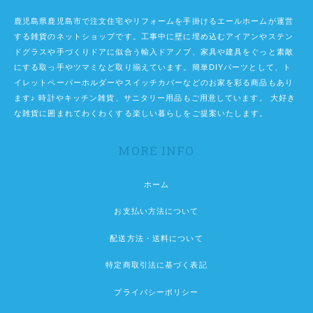
鹿児島県鹿児島市で注文住宅やリフォームを手掛けるエールホームが運営
する雑貨のネットショップです。工事中に壁に埋め込むアイアンやステン
ドグラスや手づくりドアに似合う輸入ドアノブ、家具や建具をぐっと素敵
にする取っ手やツマミなど取り揃えています。簡単DIYパーツとして、ト
イレットペーパーホルダーやスイッチカバーなどのお家を彩る商品もあり
ます♪ 時計やキッチン雑貨、サニタリー用品もご用意しています。 大好き
な雑貨に囲まれてわくわくする楽しい暮らしをご提案いたします。
MORE INFO
ホーム
お支払い方法について
配送方法・送料について
特定商取引法に基づく表記
プライバシーポリシー