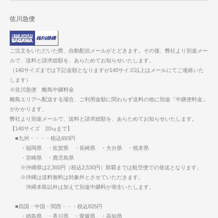
佐川急便
ご注文をいただいた際、自動配信メールがとどきます。その後、弊社より別途メー
ルで、送料と請求総額を、あらためてお知らせいたします。
（140サイズまでは下記金額となりますが140サイズ以上はメールにてご連絡いた
します）
※佐川急便 離島中継料金
離島エリアへ配送する場合、ご利用金額に関わらず送料の他に別途「中継便料金」
がかかります。
弊社より別途メールで、送料と請求総額を、あらためてお知らせいたします。
【140サイズ 20㎏まで】
■九州・・・・税込693円
・福岡県 ・佐賀県 ・長崎県 ・大分県 ・熊本県
・宮崎県 ・鹿児島県
※沖縄県は2,300円（税込2,530円）那覇までは航空便での発送となります。
※沖縄は送料無料は対象外とさせていただきます。
沖縄本島以外は加えて別途中継料が発生いたします。
■四国・中国・関西・・・税込825円
・徳島県 ・香川県 ・愛媛県 ・高知県