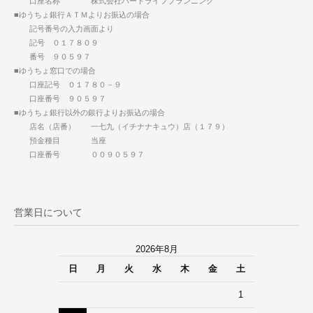
口座名称 株式会社ハートライフプランニング
■ゆうちょ銀行ＡＴＭよりお振込の場合
記号番号の入力画面より
記号 ０１７８０９
番号 ９０５９７
■ゆうちょ窓口での場合
口座記号 ０１７８０－９
口座番号 ９０５９７
■ゆうちょ銀行以外の銀行よりお振込の場合
店名（店番） 一七九（イチナナキュウ）店（１７９）
預金種目 当座
口座番号 ００９０５９７
営業日について
2026年8月
日
月
火
水
木
金
土
1