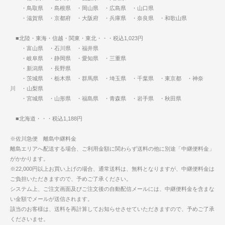
・鳥取県 ・島根県 ・岡山県 ・広島県 ・山口県
・滋賀県 ・京都府 ・大阪府 ・兵庫県 ・奈良県 ・和歌山県
■北陸・東海・信越・関東・東北・・・税込1,023円
・富山県 ・石川県 ・福井県
・岐阜県 ・静岡県 ・愛知県 ・三重県
・新潟県 ・長野県
・茨城県 ・栃木県 ・群馬県 ・埼玉県 ・千葉県 ・東京都 ・神奈
川 ・山梨県
・宮城県 ・山形県 ・福島県 ・青森県 ・岩手県 ・秋田県
■北海道・・・税込1,188円
※佐川急便 離島中継料金
離島エリアへ配送する場合、ご利用金額に関わらず送料の他に別途「中継便料金」
がかかります。
※22,000円以上お買い上げの場合、通常送料は、無料となりますが、中継便料金は
ご負担いただきますので、予めご了承ください。
システム上、ご注文画面及びご注文後の自動配信メールには、中継便料金を含まな
い金額でメールが送信されます。
該当のお客様は、送料を再計算してお知らせさせていただきますので、予めご了承
くださいませ。