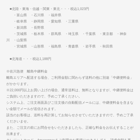
■北陸・東海・信越・関東・東北・・・税込1,023円
・富山県 ・石川県 ・福井県
・岐阜県 ・静岡県 ・愛知県 ・三重県
・新潟県 ・長野県
・茨城県 ・栃木県 ・群馬県 ・埼玉県 ・千葉県 ・東京都 ・神奈
川 ・山梨県
・宮城県 ・山形県 ・福島県 ・青森県 ・岩手県 ・秋田県
■北海道・・・税込1,188円
※佐川急便 離島中継料金
離島エリアへ配送する場合、ご利用金額に関わらず送料の他に別途「中継便料金」
がかかります。
※22,000円以上お買い上げの場合、通常送料は、無料となりますが、中継便料金は
ご負担いただきますので、予めご了承ください。
システム上、ご注文画面及びご注文後の自動配信メールには、中継便料金を含まな
い金額でメールが送信されます。
該当のお客様は、送料を再計算してお知らせさせていただきますので、予めご了承
くださいませ。
また、ご注文の前にお問合せをいただきましたら、正確な料金をお伝えすることが
出来ます。
クレジットカード、Amazonpayをご利用のお客様につきましても、請求金額を再