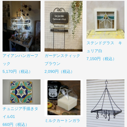
ステンドグラス キ
ュリア白
アイアンハンガーフ
ガーデンスティック
7,150円（税込）
ック
ブラウン
5,170円（税込）
2,090円（税込）
チュニジア手描きタ
イル01
ミルクカートンガラ
660円（税込）