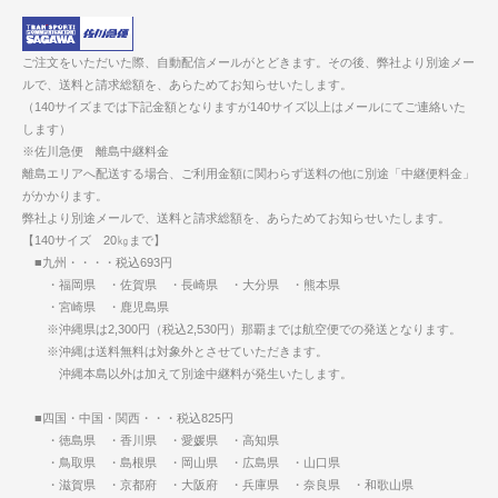
ご注文をいただいた際、自動配信メールがとどきます。その後、弊社より別途メー
ルで、送料と請求総額を、あらためてお知らせいたします。
（140サイズまでは下記金額となりますが140サイズ以上はメールにてご連絡いた
します）
※佐川急便 離島中継料金
離島エリアへ配送する場合、ご利用金額に関わらず送料の他に別途「中継便料金」
がかかります。
弊社より別途メールで、送料と請求総額を、あらためてお知らせいたします。
【140サイズ 20㎏まで】
■九州・・・・税込693円
・福岡県 ・佐賀県 ・長崎県 ・大分県 ・熊本県
・宮崎県 ・鹿児島県
※沖縄県は2,300円（税込2,530円）那覇までは航空便での発送となります。
※沖縄は送料無料は対象外とさせていただきます。
沖縄本島以外は加えて別途中継料が発生いたします。
■四国・中国・関西・・・税込825円
・徳島県 ・香川県 ・愛媛県 ・高知県
・鳥取県 ・島根県 ・岡山県 ・広島県 ・山口県
・滋賀県 ・京都府 ・大阪府 ・兵庫県 ・奈良県 ・和歌山県