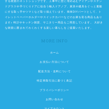
する雑貨のネットショップです。工事中に壁に埋め込むアイアンやステン
ドグラスや手づくりドアに似合う輸入ドアノブ、家具や建具をぐっと素敵
にする取っ手やツマミなど取り揃えています。簡単DIYパーツとして、ト
イレットペーパーホルダーやスイッチカバーなどのお家を彩る商品もあり
ます♪ 時計やキッチン雑貨、サニタリー用品もご用意しています。 大好き
な雑貨に囲まれてわくわくする楽しい暮らしをご提案いたします。
MORE INFO
ホーム
お支払い方法について
配送方法・送料について
特定商取引法に基づく表記
プライバシーポリシー
お問い合わせ
マイアカウント