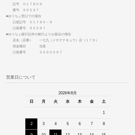
記号 ０１７８０９
番号 ９０５９７
■ゆうちょ窓口での場合
口座記号 ０１７８０－９
口座番号 ９０５９７
■ゆうちょ銀行以外の銀行よりお振込の場合
店名（店番） 一七九（イチナナキュウ）店（１７９）
預金種目 当座
口座番号 ００９０５９７
営業日について
2026年8月
日
月
火
水
木
金
土
1
2
3
4
5
6
7
8
9
10
11
12
13
14
15