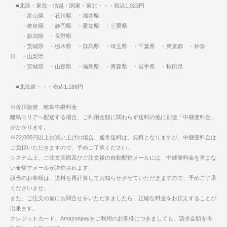
■北陸・東海・信越・関東・東北・・・税込1,023円
・富山県 ・石川県 ・福井県
・岐阜県 ・静岡県 ・愛知県 ・三重県
・新潟県 ・長野県
・茨城県 ・栃木県 ・群馬県 ・埼玉県 ・千葉県 ・東京都 ・神奈
川 ・山梨県
・宮城県 ・山形県 ・福島県 ・青森県 ・岩手県 ・秋田県
■北海道・・・税込1,188円
※佐川急便 離島中継料金
離島エリアへ配送する場合、ご利用金額に関わらず送料の他に別途「中継便料金」
がかかります。
※22,000円以上お買い上げの場合、通常送料は、無料となりますが、中継便料金は
ご負担いただきますので、予めご了承ください。
システム上、ご注文画面及びご注文後の自動配信メールには、中継便料金を含まな
い金額でメールが送信されます。
該当のお客様は、送料を再計算してお知らせさせていただきますので、予めご了承
くださいませ。
また、ご注文の前にお問合せをいただきましたら、正確な料金をお伝えすることが
出来ます。
クレジットカード、Amazonpayをご利用のお客様につきましても、請求金額を再