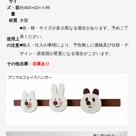
サイ
ズ・容
約460×42×ｈ95
量
材質
木製
■色・柄・サイズが多少異なる場合があります。予めご了
承ください。
使用上
■輸入・仕入の事情により、予告無しに価格及び仕様・デ
の注意
ザイン・原産国が変更になる場合がございます。
その他
在庫
：
在庫あり