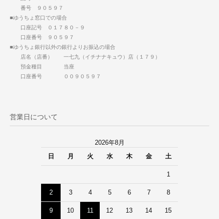
番号 ９０５９７
■ゆうちょ窓口での場合
口座記号 ０１７８０－９
口座番号 ９０５９７
■ゆうちょ銀行以外の銀行よりお振込の場合
店名（店番） 一七九（イチナナキュウ）店（１７９）
預金種目 当座
口座番号 ００９０５９７
営業日について
2026年8月
日
月
火
水
木
金
土
1
2
3
4
5
6
7
8
9
10
11
12
13
14
15