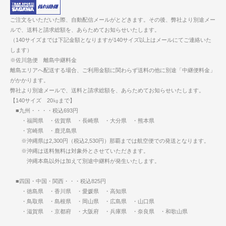
ご注文をいただいた際、自動配信メールがとどきます。その後、弊社より別途メー
ルで、送料と請求総額を、あらためてお知らせいたします。
（140サイズまでは下記金額となりますが140サイズ以上はメールにてご連絡いた
します）
※佐川急便 離島中継料金
離島エリアへ配送する場合、ご利用金額に関わらず送料の他に別途「中継便料金」
がかかります。
弊社より別途メールで、送料と請求総額を、あらためてお知らせいたします。
【140サイズ 20㎏まで】
■九州・・・・税込693円
・福岡県 ・佐賀県 ・長崎県 ・大分県 ・熊本県
・宮崎県 ・鹿児島県
※沖縄県は2,300円（税込2,530円）那覇までは航空便での発送となります。
※沖縄は送料無料は対象外とさせていただきます。
沖縄本島以外は加えて別途中継料が発生いたします。
■四国・中国・関西・・・税込825円
・徳島県 ・香川県 ・愛媛県 ・高知県
・鳥取県 ・島根県 ・岡山県 ・広島県 ・山口県
・滋賀県 ・京都府 ・大阪府 ・兵庫県 ・奈良県 ・和歌山県