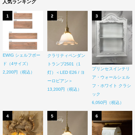
人気ランキング
1
2
3
EWIG シェルフボー
クラリティペンダン
ド（4サイズ）
トランプ2501（1
プリンセスインテリ
2,200円（税込）
灯）＜LED E26 / ヨ
ア・ウォールシェル
ーロピアン＞
フ・ホワイト クラシ
13,200円（税込）
ック
6,050円（税込）
4
5
6