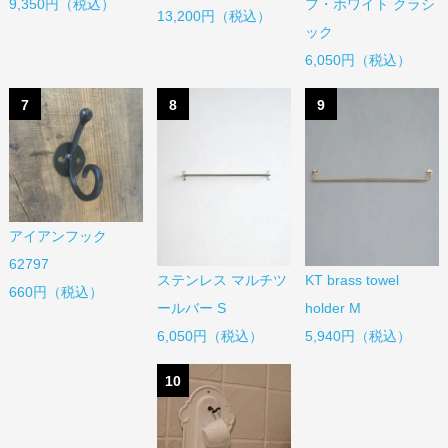
9,350円（税込）
フ・ホワイト クラシ
13,200円（税込）
ック
6,050円（税込）
7
8
9
アイアンフック
62797
ステンレス マルチツ
KT brass towel
660円（税込）
ールバー S
holder M
6,050円（税込）
5,940円（税込）
10