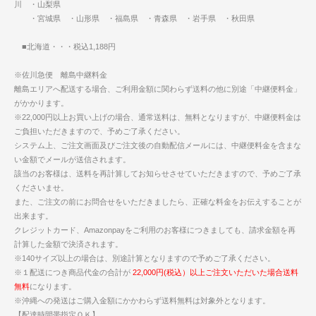
川 ・山梨県
・宮城県 ・山形県 ・福島県 ・青森県 ・岩手県 ・秋田県
■北海道・・・税込1,188円
※佐川急便 離島中継料金
離島エリアへ配送する場合、ご利用金額に関わらず送料の他に別途「中継便料金」
がかかります。
※22,000円以上お買い上げの場合、通常送料は、無料となりますが、中継便料金は
ご負担いただきますので、予めご了承ください。
システム上、ご注文画面及びご注文後の自動配信メールには、中継便料金を含まな
い金額でメールが送信されます。
該当のお客様は、送料を再計算してお知らせさせていただきますので、予めご了承
くださいませ。
また、ご注文の前にお問合せをいただきましたら、正確な料金をお伝えすることが
出来ます。
クレジットカード、Amazonpayをご利用のお客様につきましても、請求金額を再
計算した金額で決済されます。
※140サイズ以上の場合は、別途計算となりますので予めご了承ください。
※１配送につき商品代金の合計が
22,000円(税込）以上ご注文いただいた場合送料
無料
になります。
※沖縄への発送はご購入金額にかかわらず送料無料は対象外となります。
【配達時間帯指定ＯＫ】