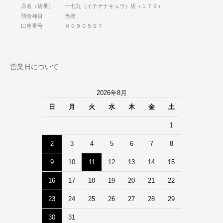
店名（店番） 一七九（イチナナキュウ）店（１７９）
預金種目 当座
口座番号 ００９０５９７
営業日について
2026年8月
日
月
火
水
木
金
土
1
2
3
4
5
6
7
8
9
10
11
12
13
14
15
16
17
18
19
20
21
22
23
24
25
26
27
28
29
30
31