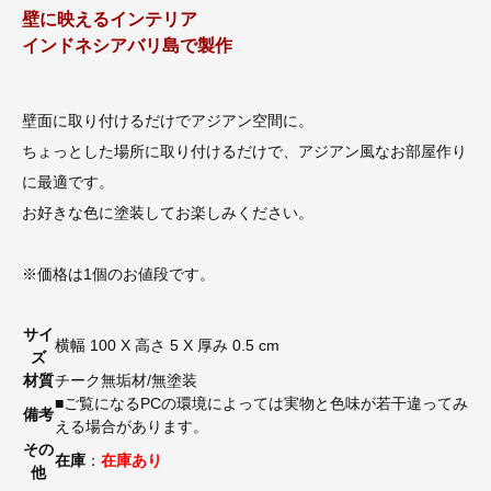
壁に映えるインテリア
インドネシアバリ島で製作
壁面に取り付けるだけでアジアン空間に。
ちょっとした場所に取り付けるだけで、アジアン風なお部屋作り
に最適です。
お好きな色に塗装してお楽しみください。
※価格は1個のお値段です。
サイ
横幅 100 X 高さ 5 X 厚み 0.5 cm
ズ
材質
チーク無垢材/無塗装
■ご覧になるPCの環境によっては実物と色味が若干違ってみ
備考
える場合があります。
その
在庫
：
在庫あり
他