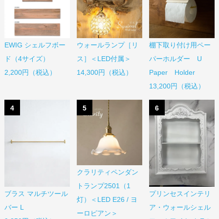
EWIG シェルフボー
棚下取り付け用ペー
ウォールランプ［リ
ド（4サイズ）
パーホルダー U
ス］＜LED付属＞
2,200円（税込）
Paper Holder
14,300円（税込）
13,200円（税込）
4
5
6
クラリティペンダン
トランプ2501（1
ブラス マルチツール
プリンセスインテリ
灯）＜LED E26 / ヨ
バー L
ア・ウォールシェル
ーロピアン＞