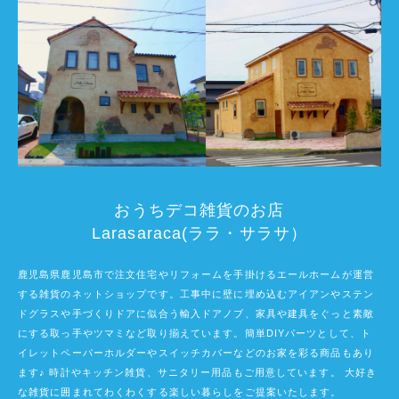
おうちデコ雑貨のお店
Larasaraca(ララ・サラサ）
鹿児島県鹿児島市で注文住宅やリフォームを手掛けるエールホームが運営
する雑貨のネットショップです。工事中に壁に埋め込むアイアンやステン
ドグラスや手づくりドアに似合う輸入ドアノブ、家具や建具をぐっと素敵
にする取っ手やツマミなど取り揃えています。簡単DIYパーツとして、ト
イレットペーパーホルダーやスイッチカバーなどのお家を彩る商品もあり
ます♪ 時計やキッチン雑貨、サニタリー用品もご用意しています。 大好き
な雑貨に囲まれてわくわくする楽しい暮らしをご提案いたします。