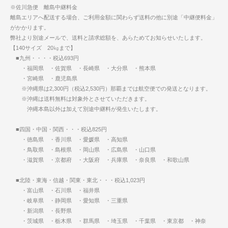
※佐川急便 離島中継料金
離島エリアへ配送する場合、ご利用金額に関わらず送料の他に別途「中継便料金」
がかかります。
弊社より別途メールで、送料と請求総額を、あらためてお知らせいたします。
【140サイズ 20㎏まで】
■九州・・・・税込693円
・福岡県 ・佐賀県 ・長崎県 ・大分県 ・熊本県
・宮崎県 ・鹿児島県
※沖縄県は2,300円（税込2,530円）那覇までは航空便での発送となります。
※沖縄は送料無料は対象外とさせていただきます。
沖縄本島以外は加えて別途中継料が発生いたします。
■四国・中国・関西・・・税込825円
・徳島県 ・香川県 ・愛媛県 ・高知県
・鳥取県 ・島根県 ・岡山県 ・広島県 ・山口県
・滋賀県 ・京都府 ・大阪府 ・兵庫県 ・奈良県 ・和歌山県
■北陸・東海・信越・関東・東北・・・税込1,023円
・富山県 ・石川県 ・福井県
・岐阜県 ・静岡県 ・愛知県 ・三重県
・新潟県 ・長野県
・茨城県 ・栃木県 ・群馬県 ・埼玉県 ・千葉県 ・東京都 ・神奈