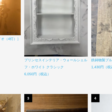
メオ（4灯）］
プリンセスインテリア・ウォールシェル
鉄鋳物製プルハ
フ・ホワイト クラシック
1,430円（
6,050円（税込）
3
4