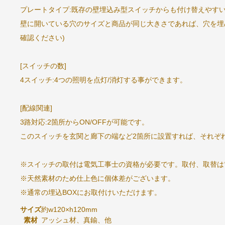
プレートタイプ:既存の壁埋込み型スイッチからも付け替えやす
壁に開いている穴のサイズと商品が同じ大きさであれば、穴を埋
確認ください)
[スイッチの数]
4スイッチ:4つの照明を点灯/消灯する事ができます。
[配線関連]
3路対応:2箇所からON/OFFが可能です。
このスイッチを玄関と廊下の端など2箇所に設置すれば、それぞ
※スイッチの取付は電気工事士の資格が必要です。取付、取替は
※天然素材のため仕上色に個体差がございます。
※通常の埋込BOXにお取付けいただけます。
サイズ
約w120×h120mm
素材
アッシュ材、真鍮、他