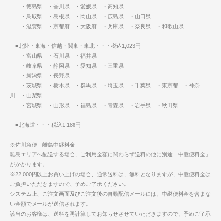
・徳島県 ・香川県 ・愛媛県 ・高知県
・鳥取県 ・島根県 ・岡山県 ・広島県 ・山口県
・滋賀県 ・京都府 ・大阪府 ・兵庫県 ・奈良県 ・和歌山県
■北陸・東海・信越・関東・東北・・・税込1,023円
・富山県 ・石川県 ・福井県
・岐阜県 ・静岡県 ・愛知県 ・三重県
・新潟県 ・長野県
・茨城県 ・栃木県 ・群馬県 ・埼玉県 ・千葉県 ・東京都 ・神奈
川 ・山梨県
・宮城県 ・山形県 ・福島県 ・青森県 ・岩手県 ・秋田県
■北海道・・・税込1,188円
※佐川急便 離島中継料金
離島エリアへ配送する場合、ご利用金額に関わらず送料の他に別途「中継便料金」
がかかります。
※22,000円以上お買い上げの場合、通常送料は、無料となりますが、中継便料金は
ご負担いただきますので、予めご了承ください。
システム上、ご注文画面及びご注文後の自動配信メールには、中継便料金を含まな
い金額でメールが送信されます。
該当のお客様は、送料を再計算してお知らせさせていただきますので、予めご了承