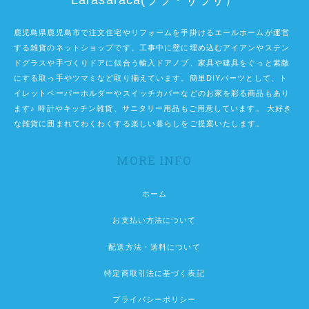
Larasaraca(ララ・サラサ）
鹿児島県鹿児島市で注文住宅やリフォームを手掛けるエールホームが運営
する雑貨のネットショップです。工事中に壁に埋め込むアイアンやステン
ドグラスや手づくりドアに似合う輸入ドアノブ、家具や建具をぐっと素敵
にする取っ手やツマミなど取り揃えています。簡単DIYパーツとして、ト
イレットペーパーホルダーやスイッチカバーなどのお家を彩る商品もあり
ます♪ 時計やキッチン雑貨、サニタリー用品もご用意しています。 大好き
な雑貨に囲まれてわくわくする楽しい暮らしをご提案いたします。
MORE INFO
ホーム
お支払い方法について
配送方法・送料について
特定商取引法に基づく表記
プライバシーポリシー