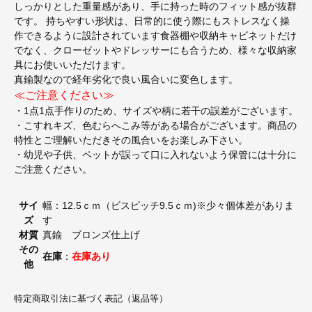
しっかりとした重量感があり、手に持った時のフィット感が抜群
です。 持ちやすい形状は、日常的に使う際にもストレスなく操
作できるように設計されています食器棚や収納キャビネットだけ
でなく、クローゼットやドレッサーにも合うため、様々な収納家
具にお使いいただけます。
真鍮製なので経年劣化で良い風合いに変色します。
≪ご注意ください≫
・1点1点手作りのため、サイズや柄に若干の誤差がございます。
・こすれキズ、色むらへこみ等がある場合がございます。商品の
特性とご理解いただきその風合いをお楽しみ下さい。
・幼児や子供、ペットが誤って口に入れないよう保管には十分に
ご注意ください。
サイ
幅：12.5ｃｍ（ビスピッチ9.5ｃｍ)※少々個体差がありま
ズ
す
材質
真鍮 ブロンズ仕上げ
その
在庫
：
在庫あり
他
特定商取引法に基づく表記（返品等）