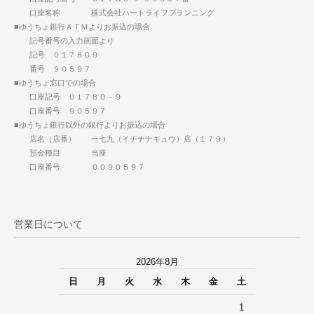
口座名称 株式会社ハートライフプランニング
■ゆうちょ銀行ＡＴＭよりお振込の場合
記号番号の入力画面より
記号 ０１７８０９
番号 ９０５９７
■ゆうちょ窓口での場合
口座記号 ０１７８０－９
口座番号 ９０５９７
■ゆうちょ銀行以外の銀行よりお振込の場合
店名（店番） 一七九（イチナナキュウ）店（１７９）
預金種目 当座
口座番号 ００９０５９７
営業日について
2026年8月
日
月
火
水
木
金
土
1