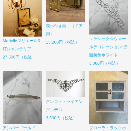
表示付き錠 （ドア
用）
クラシック☆ウォー
Marielleマリエール3
13,200円（税込）
ルデコレーション 壁
灯シャンデリア
面装飾ホワイト
27,500円（税込）
3,080円（税込）
グレコ・トライアン
グルデコ
3,630円（税込）
アンバーゴールド
フローラ・ラックホ