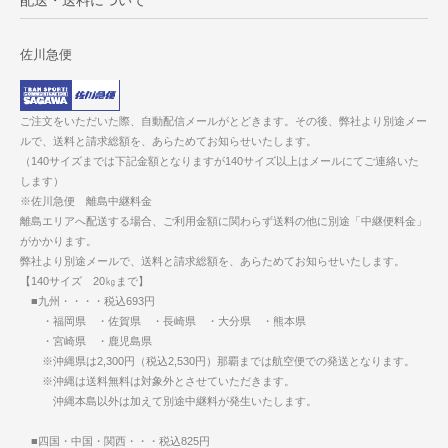
佐川急便
ご注文をいただいた際、自動配信メールがとどきます。その後、弊社より別途メー
ルで、送料と請求総額を、あらためてお知らせいたします。
（140サイズまでは下記金額となりますが140サイズ以上はメールにてご連絡いた
します）
※佐川急便 離島中継料金
離島エリアへ配送する場合、ご利用金額に関わらず送料の他に別途「中継便料金」
がかかります。
弊社より別途メールで、送料と請求総額を、あらためてお知らせいたします。
【140サイズ 20㎏まで】
■九州・・・・税込693円
・福岡県 ・佐賀県 ・長崎県 ・大分県 ・熊本県
・宮崎県 ・鹿児島県
※沖縄県は2,300円（税込2,530円）那覇までは航空便での発送となります。
※沖縄は送料無料は対象外とさせていただきます。
沖縄本島以外は加えて別途中継料が発生いたします。
■四国・中国・関西・・・税込825円