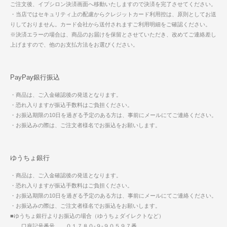
ご注文後、イプシロン決済画面へ移動いたしますので決済を完了させてください。
・当店ではセキュリティ上の配慮からクレジットカード利用控は、原則としてお送
りしておりません。カード会社から送付されますご利用明細をご確認ください。
※決済エラーの場合は、商品のお届けを保留とさせていただき、改めてご連絡差し
上げますので、他のお支払方法をお選びください。
PayPay銀行振込
・商品は、ご入金確認後の発送となります。
・恐れ入りますが振込手数料はご負担ください。
・お振込期限の10日を過ぎる予定のある方は、事前にメールにてご連絡ください。
・お振込みの際は、ご注文者様名でお振込をお願いします。
ゆうちょ銀行
・商品は、ご入金確認後の発送となります。
・恐れ入りますが振込手数料はご負担ください。
・お振込期限の10日を過ぎる予定のある方は、事前にメールにてご連絡ください。
・お振込みの際は、ご注文者様名でお振込をお願いします。
■ゆうちょ銀行よりお振込の場合（ゆうちょダイレクトなど）
口座記号番号 ０１７８０-９-９０５９７番