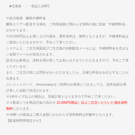
■北海道・・・税込1,188円
※佐川急便 離島中継料金
離島エリアへ配送する場合、ご利用金額に関わらず送料の他に別途「中継便料金」
がかかります。
※22,000円以上お買い上げの場合、通常送料は、無料となりますが、中継便料金は
ご負担いただきますので、予めご了承ください。
システム上、ご注文画面及びご注文後の自動配信メールには、中継便料金を含まな
い金額でメールが送信されます。
該当のお客様は、送料を再計算してお知らせさせていただきますので、予めご了承
くださいませ。
また、ご注文の前にお問合せをいただきましたら、正確な料金をお伝えすることが
出来ます。
クレジットカード、Amazonpayをご利用のお客様につきましても、請求金額を再
計算した金額で決済されます。
※140サイズ以上の場合は、別途計算となりますので予めご了承ください。
※１配送につき商品代金の合計が
22,000円(税込）以上ご注文いただいた場合送料
無料
になります。
※沖縄への発送はご購入金額にかかわらず送料無料は対象外となります。
【配達時間帯指定ＯＫ】