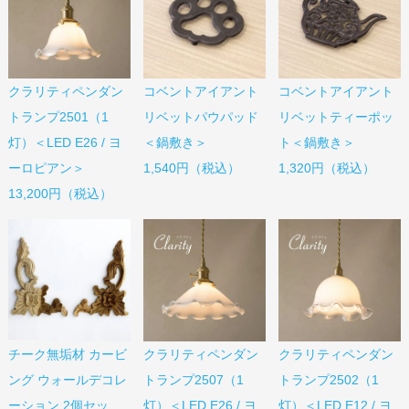
コベントアイアント
コベントアイアント
クラリティペンダン
リベットパウパッド
リベットティーポッ
トランプ2501（1
＜鍋敷き＞
ト＜鍋敷き＞
灯）＜LED E26 / ヨ
1,540円（税込）
1,320円（税込）
ーロピアン＞
13,200円（税込）
チーク無垢材 カービ
クラリティペンダン
クラリティペンダン
ング ウォールデコレ
トランプ2507（1
トランプ2502（1
ーション 2個セッ
灯）＜LED E26 / ヨ
灯）＜LED E12 / ヨ