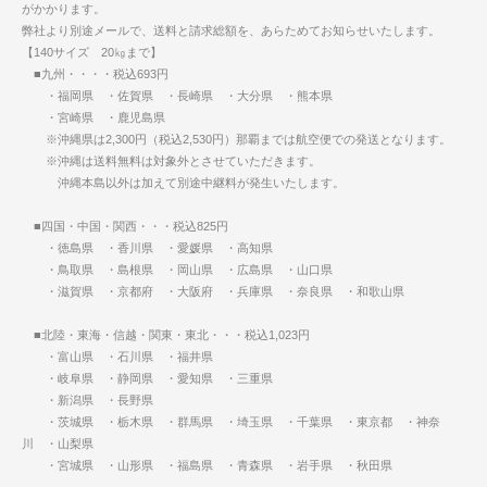
がかかります。
弊社より別途メールで、送料と請求総額を、あらためてお知らせいたします。
【140サイズ 20㎏まで】
■九州・・・・税込693円
・福岡県 ・佐賀県 ・長崎県 ・大分県 ・熊本県
・宮崎県 ・鹿児島県
※沖縄県は2,300円（税込2,530円）那覇までは航空便での発送となります。
※沖縄は送料無料は対象外とさせていただきます。
沖縄本島以外は加えて別途中継料が発生いたします。
■四国・中国・関西・・・税込825円
・徳島県 ・香川県 ・愛媛県 ・高知県
・鳥取県 ・島根県 ・岡山県 ・広島県 ・山口県
・滋賀県 ・京都府 ・大阪府 ・兵庫県 ・奈良県 ・和歌山県
■北陸・東海・信越・関東・東北・・・税込1,023円
・富山県 ・石川県 ・福井県
・岐阜県 ・静岡県 ・愛知県 ・三重県
・新潟県 ・長野県
・茨城県 ・栃木県 ・群馬県 ・埼玉県 ・千葉県 ・東京都 ・神奈
川 ・山梨県
・宮城県 ・山形県 ・福島県 ・青森県 ・岩手県 ・秋田県