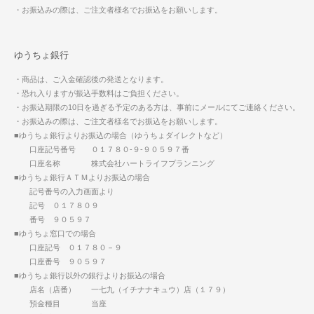
・お振込みの際は、ご注文者様名でお振込をお願いします。
ゆうちょ銀行
・商品は、ご入金確認後の発送となります。
・恐れ入りますが振込手数料はご負担ください。
・お振込期限の10日を過ぎる予定のある方は、事前にメールにてご連絡ください。
・お振込みの際は、ご注文者様名でお振込をお願いします。
■ゆうちょ銀行よりお振込の場合（ゆうちょダイレクトなど）
口座記号番号 ０１７８０-９-９０５９７番
口座名称 株式会社ハートライフプランニング
■ゆうちょ銀行ＡＴＭよりお振込の場合
記号番号の入力画面より
記号 ０１７８０９
番号 ９０５９７
■ゆうちょ窓口での場合
口座記号 ０１７８０－９
口座番号 ９０５９７
■ゆうちょ銀行以外の銀行よりお振込の場合
店名（店番） 一七九（イチナナキュウ）店（１７９）
預金種目 当座