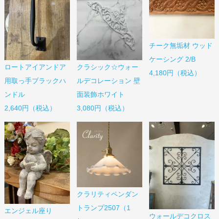
チーク無垢材 ウッド
ケーシング 2/B
ロートアイアンドア
クラシック☆ウォー
4,180円（税込）
用取っ手ブラックハ
ルデコレーション 壁
ンドル
面装飾ホワイト
2,640円（税込）
3,080円（税込）
クラリティペンダン
トランプ2507（1
エンジェル座り
ウォールデコクロス