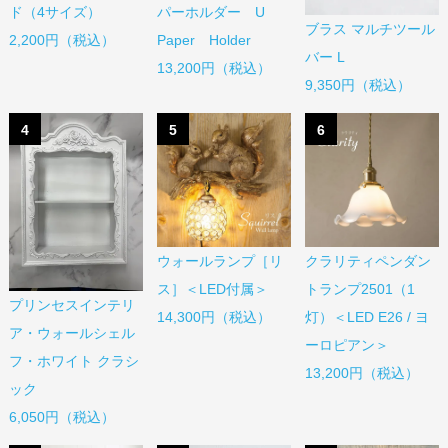
ド（4サイズ）
パーホルダー U
ブラス マルチツール
2,200円（税込）
Paper Holder
バー L
13,200円（税込）
9,350円（税込）
4
5
6
ウォールランプ［リ
クラリティペンダン
ス］＜LED付属＞
トランプ2501（1
プリンセスインテリ
14,300円（税込）
灯）＜LED E26 / ヨ
ア・ウォールシェル
ーロピアン＞
フ・ホワイト クラシ
13,200円（税込）
ック
6,050円（税込）