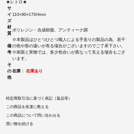
★レトロ★
サ
イ
110×90×175Hmm
ズ
材
ポリレジン・合成樹脂、アンティーク調
質
※本製品はひとつひとつ職人による手造りの製品の為、若干
備
の色や形の違いが有る場合がございますのでご了承下さい。
考
※画面と実物では、多少色合いが異なって見える場合もござ
います。
そ
の
在庫
：
在庫あり
他
特定商取引法に基づく表記（返品等）
この商品を友達に教える
この商品について問い合わせる
買い物を続ける