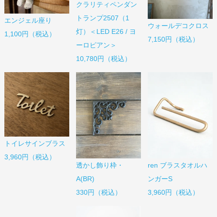
クラリティペンダン
トランプ2507（1
エンジェル座り
ウォールデコクロス
灯）＜LED E26 / ヨ
1,100円（税込）
7,150円（税込）
ーロピアン＞
10,780円（税込）
トイレサインブラス
3,960円（税込）
透かし飾り枠・
ren ブラスタオルハ
A(BR)
ンガーS
330円（税込）
3,960円（税込）