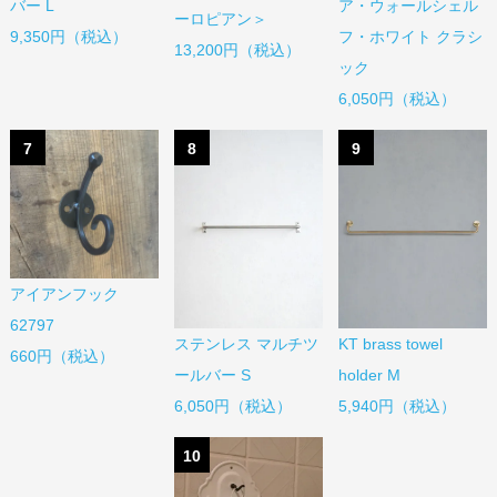
バー L
ア・ウォールシェル
ーロピアン＞
9,350円（税込）
フ・ホワイト クラシ
13,200円（税込）
ック
6,050円（税込）
7
8
9
アイアンフック
62797
ステンレス マルチツ
KT brass towel
660円（税込）
ールバー S
holder M
6,050円（税込）
5,940円（税込）
10