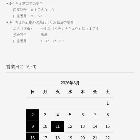
■ゆうちょ窓口での場合
口座記号 ０１７８０－９
口座番号 ９０５９７
■ゆうちょ銀行以外の銀行よりお振込の場合
店名（店番） 一七九（イチナナキュウ）店（１７９）
預金種目 当座
口座番号 ００９０５９７
営業日について
2026年8月
日
月
火
水
木
金
土
1
2
3
4
5
6
7
8
9
10
11
12
13
14
15
16
17
18
19
20
21
22