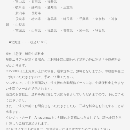
・富山県 ・石川県 ・福井県
・岐阜県 ・静岡県 ・愛知県 ・三重県
・新潟県 ・長野県
・茨城県 ・栃木県 ・群馬県 ・埼玉県 ・千葉県 ・東京都 ・神奈
川 ・山梨県
・宮城県 ・山形県 ・福島県 ・青森県 ・岩手県 ・秋田県
■北海道・・・税込1,188円
※佐川急便 離島中継料金
離島エリアへ配送する場合、ご利用金額に関わらず送料の他に別途「中継便料金」
がかかります。
※22,000円以上お買い上げの場合、通常送料は、無料となりますが、中継便料金は
ご負担いただきますので、予めご了承ください。
システム上、ご注文画面及びご注文後の自動配信メールには、中継便料金を含まな
い金額でメールが送信されます。
該当のお客様は、送料を再計算してお知らせさせていただきますので、予めご了承
くださいませ。
また、ご注文の前にお問合せをいただきましたら、正確な料金をお伝えすることが
出来ます。
クレジットカード、Amazonpayをご利用のお客様につきましても、請求金額を再
計算した金額で決済されます。
※140サイズ以上の場合は、別途計算となりますので予めご了承ください。