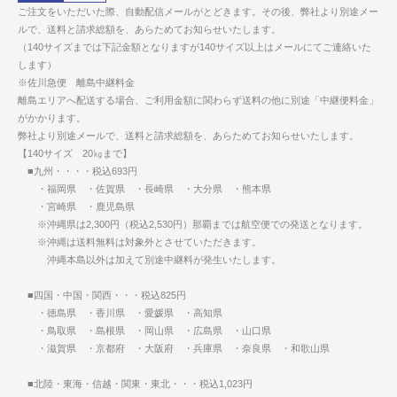
ご注文をいただいた際、自動配信メールがとどきます。その後、弊社より別途メー
ルで、送料と請求総額を、あらためてお知らせいたします。
（140サイズまでは下記金額となりますが140サイズ以上はメールにてご連絡いた
します）
※佐川急便 離島中継料金
離島エリアへ配送する場合、ご利用金額に関わらず送料の他に別途「中継便料金」
がかかります。
弊社より別途メールで、送料と請求総額を、あらためてお知らせいたします。
【140サイズ 20㎏まで】
■九州・・・・税込693円
・福岡県 ・佐賀県 ・長崎県 ・大分県 ・熊本県
・宮崎県 ・鹿児島県
※沖縄県は2,300円（税込2,530円）那覇までは航空便での発送となります。
※沖縄は送料無料は対象外とさせていただきます。
沖縄本島以外は加えて別途中継料が発生いたします。
■四国・中国・関西・・・税込825円
・徳島県 ・香川県 ・愛媛県 ・高知県
・鳥取県 ・島根県 ・岡山県 ・広島県 ・山口県
・滋賀県 ・京都府 ・大阪府 ・兵庫県 ・奈良県 ・和歌山県
■北陸・東海・信越・関東・東北・・・税込1,023円