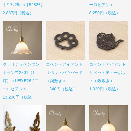
ト/17x29cm【52826】
ーロピアン＞
2,887円（税込）
8,250円（税込）
コベントアイアント
コベントアイアント
クラリティペンダン
リベットパウパッド
リベットティーポッ
トランプ2501（1
＜鍋敷き＞
ト＜鍋敷き＞
灯）＜LED E26 / ヨ
1,540円（税込）
1,320円（税込）
ーロピアン＞
13,200円（税込）