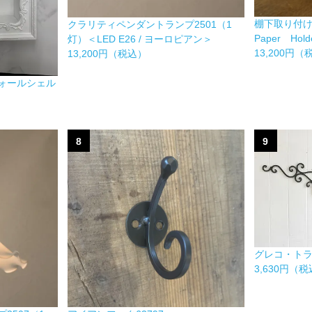
棚下取り付
クラリティペンダントランプ2501（1
Paper Hold
灯）＜LED E26 / ヨーロピアン＞
13,200円
13,200円（税込）
ォールシェル
8
9
グレコ・ト
3,630円（