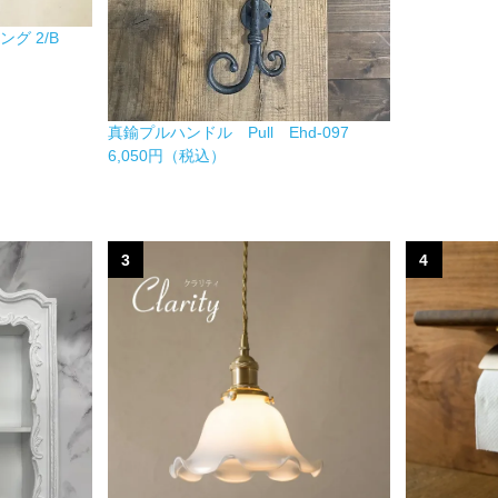
グ 2/B
真鍮プルハンドル Pull Ehd-097
6,050円（税込）
3
4