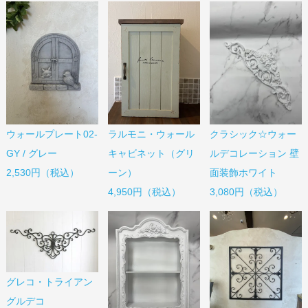
ウォールプレート02-
ラルモニ・ウォール
クラシック☆ウォー
GY / グレー
キャビネット（グリ
ルデコレーション 壁
2,530円（税込）
ーン）
面装飾ホワイト
4,950円（税込）
3,080円（税込）
グレコ・トライアン
グルデコ