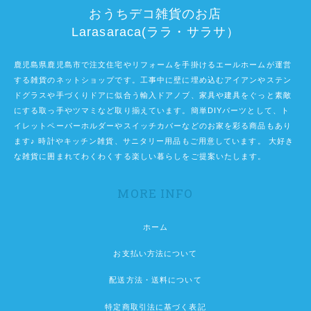
おうちデコ雑貨のお店
Larasaraca(ララ・サラサ）
鹿児島県鹿児島市で注文住宅やリフォームを手掛けるエールホームが運営
する雑貨のネットショップです。工事中に壁に埋め込むアイアンやステン
ドグラスや手づくりドアに似合う輸入ドアノブ、家具や建具をぐっと素敵
にする取っ手やツマミなど取り揃えています。簡単DIYパーツとして、ト
イレットペーパーホルダーやスイッチカバーなどのお家を彩る商品もあり
ます♪ 時計やキッチン雑貨、サニタリー用品もご用意しています。 大好き
な雑貨に囲まれてわくわくする楽しい暮らしをご提案いたします。
MORE INFO
ホーム
お支払い方法について
配送方法・送料について
特定商取引法に基づく表記