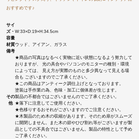
おすすめです♪
サイ
ズ・
W:33×D:19×H:34.5cm
容量
材質
ウッド、アイアン、ガラス
備考
★商品の写真はなるべく実物に近い状態になるよう努力して
おりますが、 光の具合やパソコンのモニターの種別・環境
によっては、 見え方が実際のものと多少異なって見える場
合も ございますのでご了承ください。
★この商品はアンティーク調仕上げとなっております。
塗装は手作業の為、色味・加工に個体差が生じます。
その
製品の不都合ではございませんのでご了承ください。
他
★落下に注意してご使用ください。
★色移りするおそれがございますのでご注意ください。
★木製品のため木の収縮があります。そのため扉がスムーズ
に開閉しません。また木の節やひび割れ等がございますが製
品としての不具合ではございません。製品の特性として予め
ご了承ください。