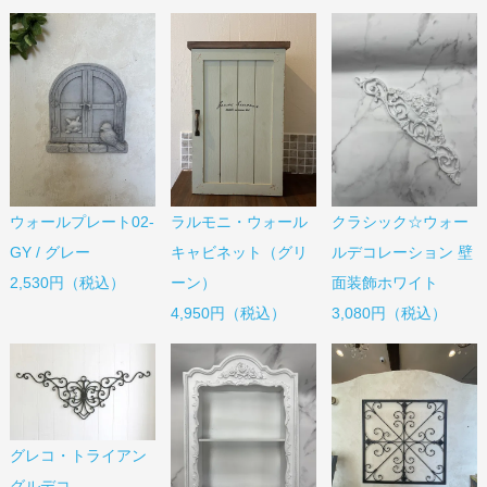
ウォールプレート02-
ラルモニ・ウォール
クラシック☆ウォー
GY / グレー
キャビネット（グリ
ルデコレーション 壁
2,530円（税込）
ーン）
面装飾ホワイト
4,950円（税込）
3,080円（税込）
グレコ・トライアン
グルデコ