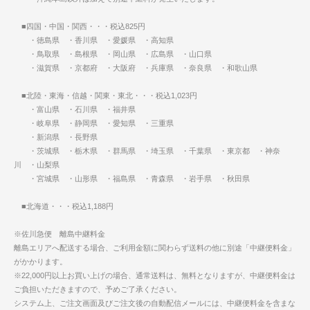
■四国・中国・関西・・・税込825円
・徳島県 ・香川県 ・愛媛県 ・高知県
・鳥取県 ・島根県 ・岡山県 ・広島県 ・山口県
・滋賀県 ・京都府 ・大阪府 ・兵庫県 ・奈良県 ・和歌山県
■北陸・東海・信越・関東・東北・・・税込1,023円
・富山県 ・石川県 ・福井県
・岐阜県 ・静岡県 ・愛知県 ・三重県
・新潟県 ・長野県
・茨城県 ・栃木県 ・群馬県 ・埼玉県 ・千葉県 ・東京都 ・神奈
川 ・山梨県
・宮城県 ・山形県 ・福島県 ・青森県 ・岩手県 ・秋田県
■北海道・・・税込1,188円
※佐川急便 離島中継料金
離島エリアへ配送する場合、ご利用金額に関わらず送料の他に別途「中継便料金」
がかかります。
※22,000円以上お買い上げの場合、通常送料は、無料となりますが、中継便料金は
ご負担いただきますので、予めご了承ください。
システム上、ご注文画面及びご注文後の自動配信メールには、中継便料金を含まな