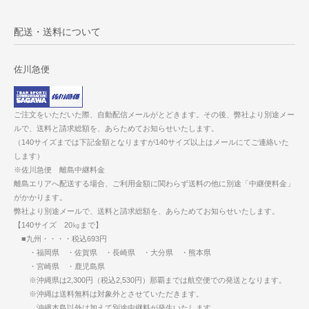
配送・送料について
佐川急便
ご注文をいただいた際、自動配信メールがとどきます。その後、弊社より別途メー
ルで、送料と請求総額を、あらためてお知らせいたします。
（140サイズまでは下記金額となりますが140サイズ以上はメールにてご連絡いた
します）
※佐川急便 離島中継料金
離島エリアへ配送する場合、ご利用金額に関わらず送料の他に別途「中継便料金」
がかかります。
弊社より別途メールで、送料と請求総額を、あらためてお知らせいたします。
【140サイズ 20㎏まで】
■九州・・・・税込693円
・福岡県 ・佐賀県 ・長崎県 ・大分県 ・熊本県
・宮崎県 ・鹿児島県
※沖縄県は2,300円（税込2,530円）那覇までは航空便での発送となります。
※沖縄は送料無料は対象外とさせていただきます。
沖縄本島以外は加えて別途中継料が発生いたします。