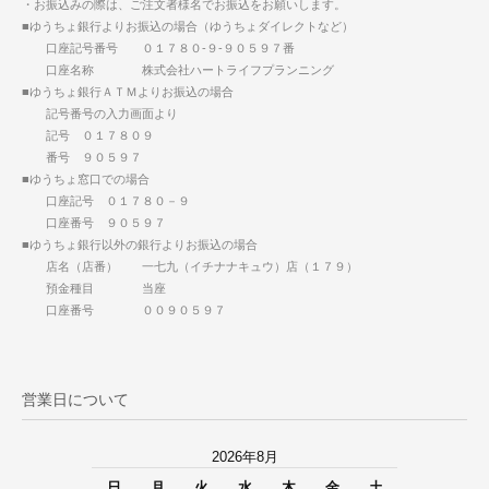
・お振込みの際は、ご注文者様名でお振込をお願いします。
■ゆうちょ銀行よりお振込の場合（ゆうちょダイレクトなど）
口座記号番号 ０１７８０-９-９０５９７番
口座名称 株式会社ハートライフプランニング
■ゆうちょ銀行ＡＴＭよりお振込の場合
記号番号の入力画面より
記号 ０１７８０９
番号 ９０５９７
■ゆうちょ窓口での場合
口座記号 ０１７８０－９
口座番号 ９０５９７
■ゆうちょ銀行以外の銀行よりお振込の場合
店名（店番） 一七九（イチナナキュウ）店（１７９）
預金種目 当座
口座番号 ００９０５９７
営業日について
2026年8月
日
月
火
水
木
金
土