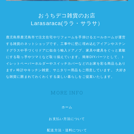
おうちデコ雑貨のお店
Larasaraca(ララ・サラサ）
鹿児島県鹿児島市で注文住宅やリフォームを手掛けるエールホームが運営
する雑貨のネットショップです。工事中に壁に埋め込むアイアンやステン
ドグラスや手づくりドアに似合う輸入ドアノブ、家具や建具をぐっと素敵
にする取っ手やツマミなど取り揃えています。簡単DIYパーツとして、ト
イレットペーパーホルダーやスイッチカバーなどのお家を彩る商品もあり
ます♪ 時計やキッチン雑貨、サニタリー用品もご用意しています。 大好き
な雑貨に囲まれてわくわくする楽しい暮らしをご提案いたします。
MORE INFO
ホーム
お支払い方法について
配送方法・送料について