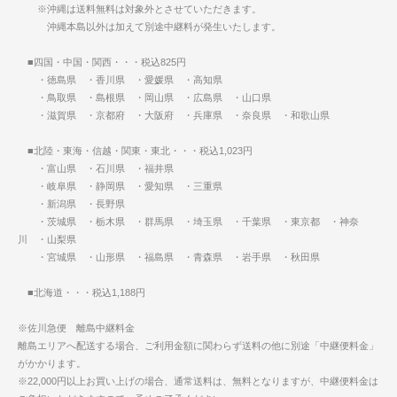
※沖縄は送料無料は対象外とさせていただきます。
沖縄本島以外は加えて別途中継料が発生いたします。
■四国・中国・関西・・・税込825円
・徳島県 ・香川県 ・愛媛県 ・高知県
・鳥取県 ・島根県 ・岡山県 ・広島県 ・山口県
・滋賀県 ・京都府 ・大阪府 ・兵庫県 ・奈良県 ・和歌山県
■北陸・東海・信越・関東・東北・・・税込1,023円
・富山県 ・石川県 ・福井県
・岐阜県 ・静岡県 ・愛知県 ・三重県
・新潟県 ・長野県
・茨城県 ・栃木県 ・群馬県 ・埼玉県 ・千葉県 ・東京都 ・神奈
川 ・山梨県
・宮城県 ・山形県 ・福島県 ・青森県 ・岩手県 ・秋田県
■北海道・・・税込1,188円
※佐川急便 離島中継料金
離島エリアへ配送する場合、ご利用金額に関わらず送料の他に別途「中継便料金」
がかかります。
※22,000円以上お買い上げの場合、通常送料は、無料となりますが、中継便料金は