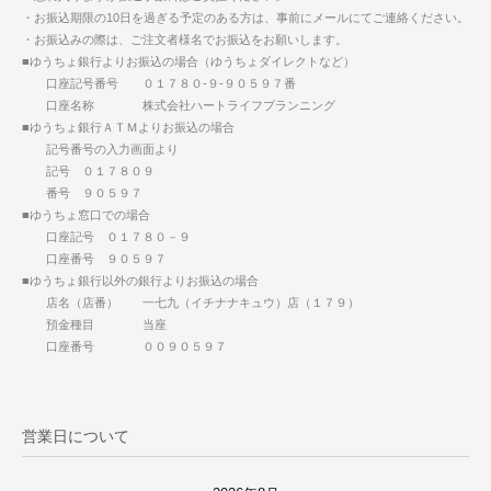
・お振込期限の10日を過ぎる予定のある方は、事前にメールにてご連絡ください。
・お振込みの際は、ご注文者様名でお振込をお願いします。
■ゆうちょ銀行よりお振込の場合（ゆうちょダイレクトなど）
口座記号番号 ０１７８０-９-９０５９７番
口座名称 株式会社ハートライフプランニング
■ゆうちょ銀行ＡＴＭよりお振込の場合
記号番号の入力画面より
記号 ０１７８０９
番号 ９０５９７
■ゆうちょ窓口での場合
口座記号 ０１７８０－９
口座番号 ９０５９７
■ゆうちょ銀行以外の銀行よりお振込の場合
店名（店番） 一七九（イチナナキュウ）店（１７９）
預金種目 当座
口座番号 ００９０５９７
営業日について