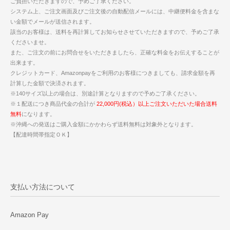
ご負担いただきますので、予めご了承ください。
システム上、ご注文画面及びご注文後の自動配信メールには、中継便料金を含まな
い金額でメールが送信されます。
該当のお客様は、送料を再計算してお知らせさせていただきますので、予めご了承
くださいませ。
また、ご注文の前にお問合せをいただきましたら、正確な料金をお伝えすることが
出来ます。
クレジットカード、Amazonpayをご利用のお客様につきましても、請求金額を再
計算した金額で決済されます。
※140サイズ以上の場合は、別途計算となりますので予めご了承ください。
※１配送につき商品代金の合計が
22,000円(税込）以上ご注文いただいた場合送料
無料
になります。
※沖縄への発送はご購入金額にかかわらず送料無料は対象外となります。
【配達時間帯指定ＯＫ】
支払い方法について
Amazon Pay