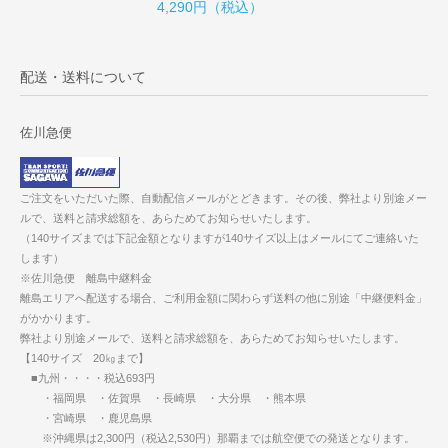
4,290円（税込）
配送・送料について
佐川急便
ご注文をいただいた際、自動配信メールがとどきます。その後、弊社より別途メー
ルで、送料と請求総額を、あらためてお知らせいたします。
（140サイズまでは下記金額となりますが140サイズ以上はメールにてご連絡いた
します）
※佐川急便 離島中継料金
離島エリアへ配送する場合、ご利用金額に関わらず送料の他に別途「中継便料金」
がかかります。
弊社より別途メールで、送料と請求総額を、あらためてお知らせいたします。
【140サイズ 20㎏まで】
■九州・・・・税込693円
・福岡県 ・佐賀県 ・長崎県 ・大分県 ・熊本県
・宮崎県 ・鹿児島県
※沖縄県は2,300円（税込2,530円）那覇までは航空便での発送となります。