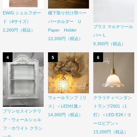
EWIG シェルフボー
棚下取り付け用ペー
ド（4サイズ）
パーホルダー U
ブラス マルチツール
2,200円（税込）
Paper Holder
バー L
13,200円（税込）
9,350円（税込）
4
5
6
ウォールランプ［リ
クラリティペンダン
ス］＜LED付属＞
トランプ2501（1
プリンセスインテリ
14,300円（税込）
灯）＜LED E26 / ヨ
ア・ウォールシェル
ーロピアン＞
フ・ホワイト クラシ
13,200円（税込）
ック