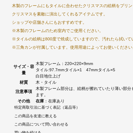
木製のフレームにもタイルに合わせたクリスマスの絵柄をプリン
クリスマスを素敵に演出してくれるアイテムです。
ショップや店舗さんにもおすすめです。
※木製のフレームのため室内でご使用ください。
※タイルの絵柄は800度で焼成していますので、汚れたら拭いて
※三角カンが付属しています。使用用途によってお使いください
木製フレーム：220×220×9mm
サイズ・容
タイル:97.7mmタイル×1 47mmタイル×5
量
白目地仕上げ
材質
木・タイル
木製フレーム部分は、絵柄が擦れていたり薄い部分
注意事項
ます。
その他
在庫
：在庫あり
特定商取引法に基づく表記（返品等）
この商品を友達に教える
この商品について問い合わせる
買い物を続ける