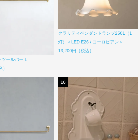
クラリティペンダントランプ2501（1
灯）＜LED E26 / ヨーロピアン＞
13,200円（税込）
チツールバー L
税込）
10