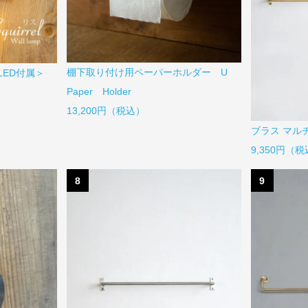
棚下取り付け用ペーパーホルダー U
ED付属＞
Paper Holder
13,200円（税込）
ブラス マル
9,350円（
8
9