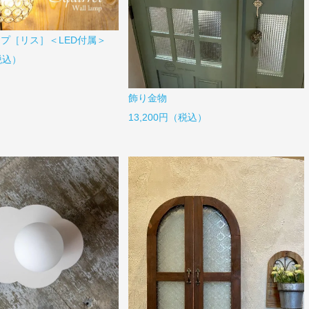
プ［リス］＜LED付属＞
（税込）
飾り金物
13,200円（税込）