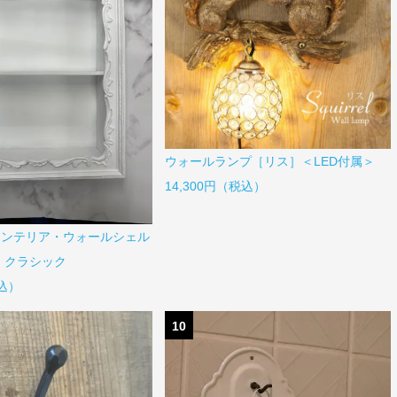
ウォールランプ［リス］＜LED付属＞
14,300円（税込）
インテリア・ウォールシェル
 クラシック
税込）
10