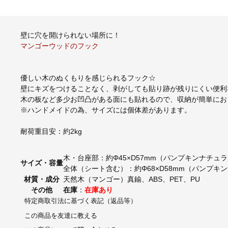
壁に穴を開けられない場所に！
マンゴーウッドのフック
優しい木のぬくもりを感じられるフック☆
壁にキズをつけることなく、剥がしても貼り跡が残りにくい便利
木の板など多少お凹凸がある面にも貼れるので、収納が簡単にお
※ハンドメイドの為、サイズには個体差があります。
耐荷重目安：約2kg
木・台座部：約Φ45×D57mm（パンプキンナチュ
サイズ・容量
全体（シート含む）：約Φ68×D58mm（パンプキ
材質・成分
天然木（マンゴー）真鍮、ABS、PET、PU
その他
在庫
：
在庫あり
特定商取引法に基づく表記（返品等）
この商品を友達に教える