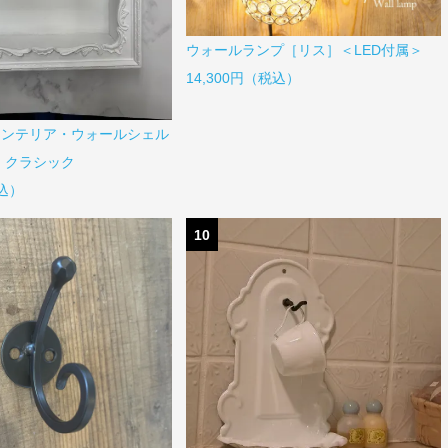
ウォールランプ［リス］＜LED付属＞
14,300円（税込）
インテリア・ウォールシェル
 クラシック
税込）
10