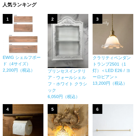
人気ランキング
1
2
3
EWIG シェルフボー
クラリティペンダン
ド（4サイズ）
トランプ2501（1
2,200円（税込）
灯）＜LED E26 / ヨ
プリンセスインテリ
ーロピアン＞
ア・ウォールシェル
13,200円（税込）
フ・ホワイト クラシ
ック
6,050円（税込）
4
5
6