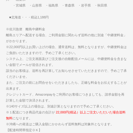
・宮城県 ・山形県 ・福島県 ・青森県 ・岩手県 ・秋田県
■北海道・・・税込1,188円
※佐川急便 離島中継料金
離島エリアへ配送する場合、ご利用金額に関わらず送料の他に別途「中継便料金」
がかかります。
※22,000円以上お買い上げの場合、通常送料は、無料となりますが、中継便料金は
ご負担いただきますので、予めご了承ください。
システム上、ご注文画面及びご注文後の自動配信メールには、中継便料金を含まな
い金額でメールが送信されます。
該当のお客様は、送料を再計算してお知らせさせていただきますので、予めご了承
くださいませ。
また、ご注文の前にお問合せをいただきましたら、正確な料金をお伝えすることが
出来ます。
クレジットカード、Amazonpayをご利用のお客様につきましても、請求金額を再
計算した金額で決済されます。
※140サイズ以上の場合は、別途計算となりますので予めご了承ください。
※１配送につき商品代金の合計が
22,000円(税込）以上ご注文いただいた場合送料
無料
になります。
※沖縄への発送はご購入金額にかかわらず送料無料は対象外となります。
【配達時間帯指定ＯＫ】