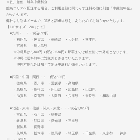
※佐川急便 離島中継料金
離島エリアへ配送する場合、ご利用金額に関わらず送料の他に別途「中継便料金」
がかかります。
弊社より別途メールで、送料と請求総額を、あらためてお知らせいたします。
【140サイズ 20㎏まで】
■九州・・・・税込693円
・福岡県 ・佐賀県 ・長崎県 ・大分県 ・熊本県
・宮崎県 ・鹿児島県
※沖縄県は2,300円（税込2,530円）那覇までは航空便での発送となります。
※沖縄は送料無料は対象外とさせていただきます。
沖縄本島以外は加えて別途中継料が発生いたします。
■四国・中国・関西・・・税込825円
・徳島県 ・香川県 ・愛媛県 ・高知県
・鳥取県 ・島根県 ・岡山県 ・広島県 ・山口県
・滋賀県 ・京都府 ・大阪府 ・兵庫県 ・奈良県 ・和歌山県
■北陸・東海・信越・関東・東北・・・税込1,023円
・富山県 ・石川県 ・福井県
・岐阜県 ・静岡県 ・愛知県 ・三重県
・新潟県 ・長野県
・茨城県 ・栃木県 ・群馬県 ・埼玉県 ・千葉県 ・東京都 ・神奈
川 ・山梨県