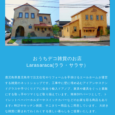
おうちデコ雑貨のお店
Larasaraca(ララ・サラサ）
鹿児島県鹿児島市で注文住宅やリフォームを手掛けるエールホームが運営
する雑貨のネットショップです。工事中に壁に埋め込むアイアンやステン
ドグラスや手づくりドアに似合う輸入ドアノブ、家具や建具をぐっと素敵
にする取っ手やツマミなど取り揃えています。簡単DIYパーツとして、ト
イレットペーパーホルダーやスイッチカバーなどのお家を彩る商品もあり
ます♪ 時計やキッチン雑貨、サニタリー用品もご用意しています。 大好き
な雑貨に囲まれてわくわくする楽しい暮らしをご提案いたします。