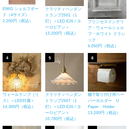
EWIG シェルフボー
クラリティペンダン
ド（4サイズ）
トランプ2501（1
2,200円（税込）
灯）＜LED E26 / ヨ
プリンセスインテリ
ーロピアン＞
ア・ウォールシェル
13,200円（税込）
フ・ホワイト クラシ
ック
6,050円（税込）
4
5
6
棚下取り付け用ペー
ウォールランプ［リ
クラリティペンダン
パーホルダー U
ス］＜LED付属＞
トランプ2507（1
Paper Holder
14,300円（税込）
灯）＜LED E26 / ヨ
13,200円（税込）
ーロピアン＞
10,780円（税込）