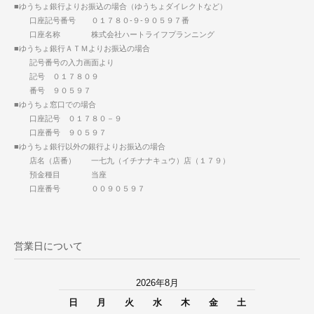
■ゆうちょ銀行よりお振込の場合（ゆうちょダイレクトなど）
口座記号番号 ０１７８０-９-９０５９７番
口座名称 株式会社ハートライフプランニング
■ゆうちょ銀行ＡＴＭよりお振込の場合
記号番号の入力画面より
記号 ０１７８０９
番号 ９０５９７
■ゆうちょ窓口での場合
口座記号 ０１７８０－９
口座番号 ９０５９７
■ゆうちょ銀行以外の銀行よりお振込の場合
店名（店番） 一七九（イチナナキュウ）店（１７９）
預金種目 当座
口座番号 ００９０５９７
営業日について
2026年8月
日
月
火
水
木
金
土