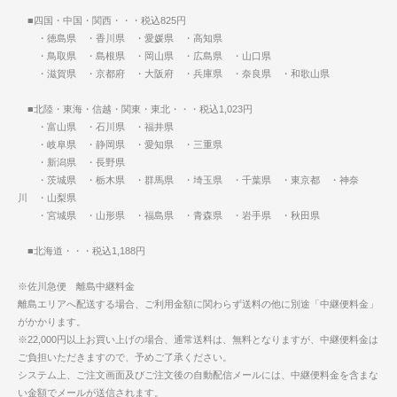
■四国・中国・関西・・・税込825円
・徳島県 ・香川県 ・愛媛県 ・高知県
・鳥取県 ・島根県 ・岡山県 ・広島県 ・山口県
・滋賀県 ・京都府 ・大阪府 ・兵庫県 ・奈良県 ・和歌山県
■北陸・東海・信越・関東・東北・・・税込1,023円
・富山県 ・石川県 ・福井県
・岐阜県 ・静岡県 ・愛知県 ・三重県
・新潟県 ・長野県
・茨城県 ・栃木県 ・群馬県 ・埼玉県 ・千葉県 ・東京都 ・神奈
川 ・山梨県
・宮城県 ・山形県 ・福島県 ・青森県 ・岩手県 ・秋田県
■北海道・・・税込1,188円
※佐川急便 離島中継料金
離島エリアへ配送する場合、ご利用金額に関わらず送料の他に別途「中継便料金」
がかかります。
※22,000円以上お買い上げの場合、通常送料は、無料となりますが、中継便料金は
ご負担いただきますので、予めご了承ください。
システム上、ご注文画面及びご注文後の自動配信メールには、中継便料金を含まな
い金額でメールが送信されます。