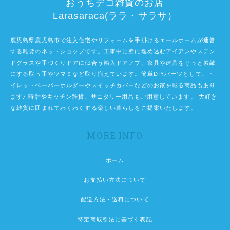
おうちデコ雑貨のお店
Larasaraca(ララ・サラサ）
鹿児島県鹿児島市で注文住宅やリフォームを手掛けるエールホームが運営
する雑貨のネットショップです。工事中に壁に埋め込むアイアンやステン
ドグラスや手づくりドアに似合う輸入ドアノブ、家具や建具をぐっと素敵
にする取っ手やツマミなど取り揃えています。簡単DIYパーツとして、ト
イレットペーパーホルダーやスイッチカバーなどのお家を彩る商品もあり
ます♪ 時計やキッチン雑貨、サニタリー用品もご用意しています。 大好き
な雑貨に囲まれてわくわくする楽しい暮らしをご提案いたします。
MORE INFO
ホーム
お支払い方法について
配送方法・送料について
特定商取引法に基づく表記