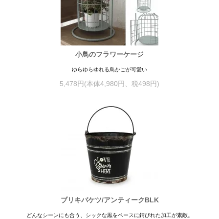
小鳥のフラワーケージ
ゆらゆらゆれる鳥かごが可愛い
5,478円(本体4,980円、税498円)
ブリキバケツ/アンティークBLK
どんなシーンにも合う、シックな黒をベースに錆びれた加工が素敵。