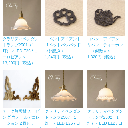
コベントアイアント
コベントアイアント
クラリティペンダン
リベットパウパッド
リベットティーポッ
トランプ2501（1
＜鍋敷き＞
ト＜鍋敷き＞
灯）＜LED E26 / ヨ
1,540円（税込）
1,320円（税込）
ーロピアン＞
13,200円（税込）
チーク無垢材 カービ
クラリティペンダン
クラリティペンダン
ング ウォールデコレ
トランプ2507（1
トランプ2502（1
ーション 2個セッ
灯）＜LED E26 / ヨ
灯）＜LED E12 / ヨ