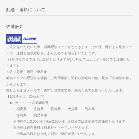
配送・送料について
佐川急便
ご注文をいただいた際、自動配信メールがとどきます。その後、弊社より別途メー
ルで、送料と請求総額を、あらためてお知らせいたします。
（140サイズまでは下記金額となりますが140サイズ以上はメールにてご連絡いた
します）
※佐川急便 離島中継料金
離島エリアへ配送する場合、ご利用金額に関わらず送料の他に別途「中継便料金」
がかかります。
弊社より別途メールで、送料と請求総額を、あらためてお知らせいたします。
【140サイズ 20㎏まで】
■九州・・・・税込693円
・福岡県 ・佐賀県 ・長崎県 ・大分県 ・熊本県
・宮崎県 ・鹿児島県
※沖縄県は2,300円（税込2,530円）那覇までは航空便での発送となります。
※沖縄は送料無料は対象外とさせていただきます。
沖縄本島以外は加えて別途中継料が発生いたします。