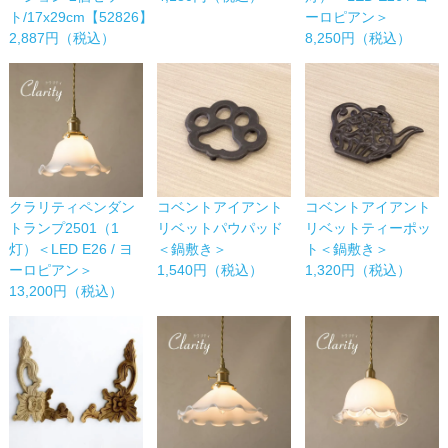
ト/17x29cm【52826】
ーロピアン＞
2,887円（税込）
8,250円（税込）
コベントアイアント
コベントアイアント
クラリティペンダン
リベットパウパッド
リベットティーポッ
トランプ2501（1
＜鍋敷き＞
ト＜鍋敷き＞
灯）＜LED E26 / ヨ
1,540円（税込）
1,320円（税込）
ーロピアン＞
13,200円（税込）