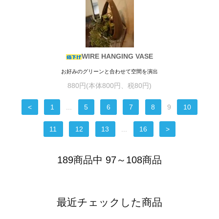
WIRE HANGING VASE
お好みのグリーンと合わせて空間を演出
880円(本体800円、税80円)
<
1
...
5
6
7
8
9
10
11
12
13
...
16
>
189商品中 97～108商品
最近チェックした商品