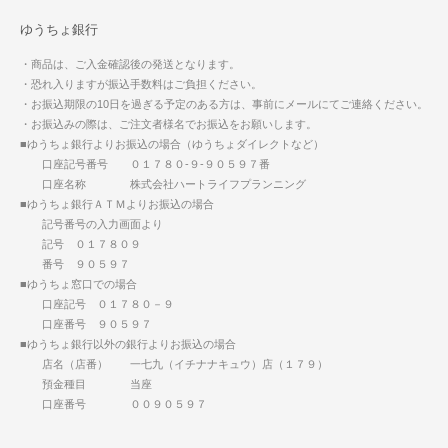
ゆうちょ銀行
・商品は、ご入金確認後の発送となります。
・恐れ入りますが振込手数料はご負担ください。
・お振込期限の10日を過ぎる予定のある方は、事前にメールにてご連絡ください。
・お振込みの際は、ご注文者様名でお振込をお願いします。
■ゆうちょ銀行よりお振込の場合（ゆうちょダイレクトなど）
口座記号番号 ０１７８０-９-９０５９７番
口座名称 株式会社ハートライフプランニング
■ゆうちょ銀行ＡＴＭよりお振込の場合
記号番号の入力画面より
記号 ０１７８０９
番号 ９０５９７
■ゆうちょ窓口での場合
口座記号 ０１７８０－９
口座番号 ９０５９７
■ゆうちょ銀行以外の銀行よりお振込の場合
店名（店番） 一七九（イチナナキュウ）店（１７９）
預金種目 当座
口座番号 ００９０５９７