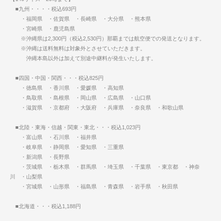
■九州・・・・税込693円
・福岡県 ・佐賀県 ・長崎県 ・大分県 ・熊本県
・宮崎県 ・鹿児島県
※沖縄県は2,300円（税込2,530円）那覇までは航空便での発送となります。
※沖縄は送料無料は対象外とさせていただきます。
沖縄本島以外は加えて別途中継料が発生いたします。
■四国・中国・関西・・・税込825円
・徳島県 ・香川県 ・愛媛県 ・高知県
・鳥取県 ・島根県 ・岡山県 ・広島県 ・山口県
・滋賀県 ・京都府 ・大阪府 ・兵庫県 ・奈良県 ・和歌山県
■北陸・東海・信越・関東・東北・・・税込1,023円
・富山県 ・石川県 ・福井県
・岐阜県 ・静岡県 ・愛知県 ・三重県
・新潟県 ・長野県
・茨城県 ・栃木県 ・群馬県 ・埼玉県 ・千葉県 ・東京都 ・神奈
川 ・山梨県
・宮城県 ・山形県 ・福島県 ・青森県 ・岩手県 ・秋田県
■北海道・・・税込1,188円