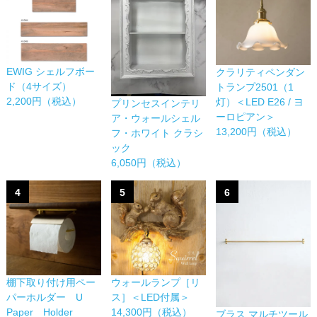
EWIG シェルフボー
クラリティペンダン
ド（4サイズ）
トランプ2501（1
2,200円（税込）
灯）＜LED E26 / ヨ
プリンセスインテリ
ーロピアン＞
ア・ウォールシェル
13,200円（税込）
フ・ホワイト クラシ
ック
6,050円（税込）
4
5
6
棚下取り付け用ペー
ウォールランプ［リ
パーホルダー U
ス］＜LED付属＞
Paper Holder
14,300円（税込）
ブラス マルチツール