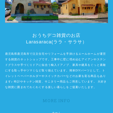
おうちデコ雑貨のお店
Larasaraca(ララ・サラサ）
鹿児島県鹿児島市で注文住宅やリフォームを手掛けるエールホームが運営
する雑貨のネットショップです。工事中に壁に埋め込むアイアンやステン
ドグラスや手づくりドアに似合う輸入ドアノブ、家具や建具をぐっと素敵
にする取っ手やツマミなど取り揃えています。簡単DIYパーツとして、ト
イレットペーパーホルダーやスイッチカバーなどのお家を彩る商品もあり
ます♪ 時計やキッチン雑貨、サニタリー用品もご用意しています。 大好き
な雑貨に囲まれてわくわくする楽しい暮らしをご提案いたします。
MORE INFO
ホーム