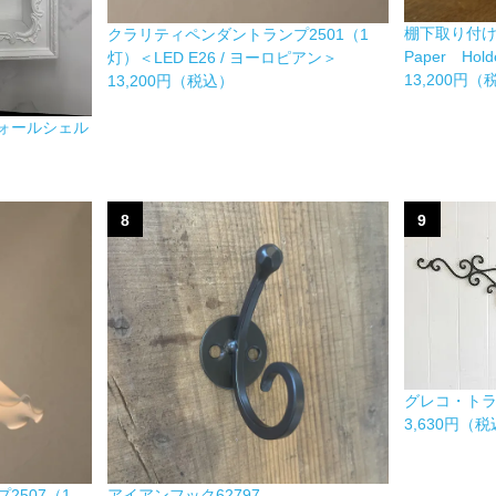
棚下取り付
クラリティペンダントランプ2501（1
Paper Hold
灯）＜LED E26 / ヨーロピアン＞
13,200円
13,200円（税込）
ォールシェル
8
9
グレコ・ト
3,630円（
アイアンフック62797
2507（1