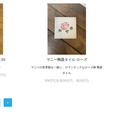
03
マニー陶器タイル ローズ
ル
マニーの世界観を一枚に。ロマンチックなローズ柄 陶器
タイル
2円)
990円(本体900円、税90円)
>