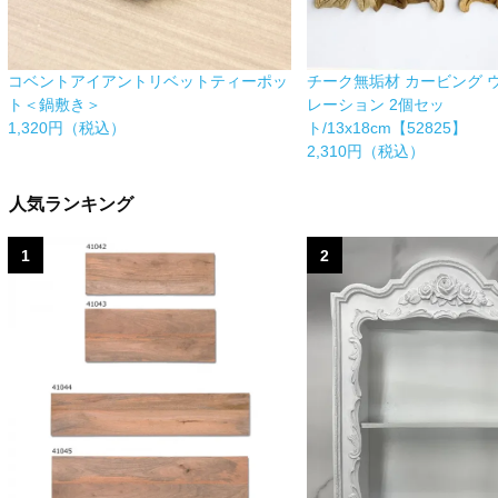
コベントアイアントリベットティーポッ
チーク無垢材 カービング 
ト＜鍋敷き＞
レーション 2個セッ
1,320円（税込）
ト/13x18cm【52825】
2,310円（税込）
人気ランキング
1
2