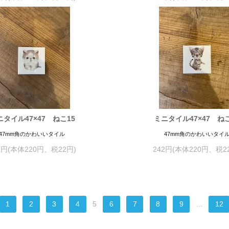
ニタイル47×47 ねこ15
ミニタイル47×47 ねこ
47mm角のかわいいタイル
47mm角のかわいいタイ
2円(本体220円、税22円)
242円(本体220円、税2
1
2
3
4
5
6
7
8
9
...
12