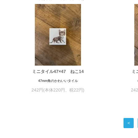
ミニタイル47×47 ねこ14
ミ
47mm角のかわいいタイル
242円(本体220円、税22円)
24
<