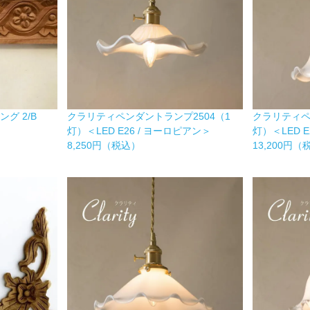
グ 2/B
クラリティペンダントランプ2504（1
クラリティペ
灯）＜LED E26 / ヨーロピアン＞
灯）＜LED 
8,250円（税込）
13,200円